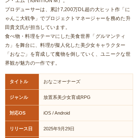
ン・エム（IGNITION M）。
プロデューサーは、累計7,200万DL超の大ヒット作「に
ゃんこ大戦争」でプロジェクトマネージャーを務めた升
田貴文氏が担当しています。
食べ物・料理をテーマにした美食世界「グルマンティ
カ」を舞台に、料理が擬人化した美少女キャラクター
「おなご」を育成して魔物を倒していく、ユニークな世
界観が魅力の一作です。
タイトル
おなごオーナーズ
ジャンル
放置系美少女育成RPG
対応OS
iOS / Android
リリース日
2025年9月29日