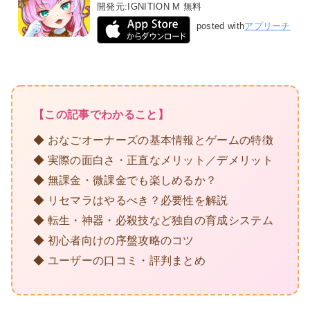
開発元:
IGNITION M
無料
posted with
アプリーチ
【この記事でわかること】
◆ おなごオーナーズの基本情報とゲームの特徴
◆ 実際の面白さ・正直なメリット／デメリット
◆ 無課金・微課金でも楽しめるか？
◆ リセマラはやるべき？必要性を解説
◆ 転生・神器・必殺技など独自の育成システム
◆ 初心者向けの序盤攻略のコツ
◆ ユーザーの口コミ・評判まとめ