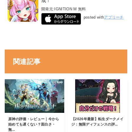
成！
開発元:
IGNITION M
無料
posted with
アプリーチ
関連記事
原神の評価・レビュー｜今から
【2026年最新】転生ダークメイ
始めても遅くない？面白さ・
ジ：無限ディフェンスの評...
無...