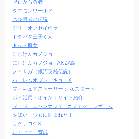
ゼロから勇者
タマモンワールド
ちび勇者の伝説
ツリーオブセイヴァー
ドタバタ王子くん
ドット魔女
にじげんカノジョ
にじげんカノジョ FANZA版
ノイサガ（銀河英雄伝説）
ハーレムオブトーキョーX
フィギュアストーリー：Reスタート
ポイ活用・ポイントサイト紹介
マージーニャンカフェ : カフェマージゲーム
やばい！少女に囲まれた！
ラグナロクX
ルシファー育成