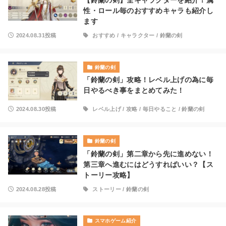
【鈴蘭の剣】全キャラクターを紹介！属
性・ロール毎のおすすめキャラも紹介し
ます
2024.08.31投稿
おすすめ
/
キャラクター
/
鈴蘭の剣
鈴蘭の剣
「鈴蘭の剣」攻略！レベル上げの為に毎
日やるべき事をまとめてみた！
2024.08.30投稿
レベル上げ
/
攻略
/
毎日やること
/
鈴蘭の剣
鈴蘭の剣
「鈴蘭の剣」第二章から先に進めない！
第三章へ進むにはどうすればいい？【ス
トーリー攻略】
2024.08.28投稿
ストーリー
/
鈴蘭の剣
スマホゲーム紹介