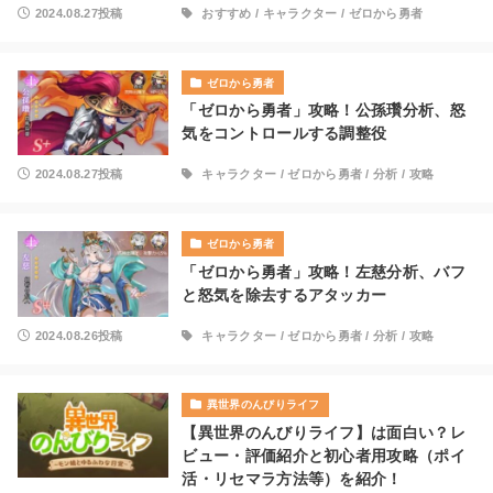
2024.08.27投稿
おすすめ
/
キャラクター
/
ゼロから勇者
ゼロから勇者
「ゼロから勇者」攻略！公孫瓚分析、怒
気をコントロールする調整役
2024.08.27投稿
キャラクター
/
ゼロから勇者
/
分析
/
攻略
ゼロから勇者
「ゼロから勇者」攻略！左慈分析、バフ
と怒気を除去するアタッカー
2024.08.26投稿
キャラクター
/
ゼロから勇者
/
分析
/
攻略
異世界のんびりライフ
【異世界のんびりライフ】は面白い？レ
ビュー・評価紹介と初心者用攻略（ポイ
活・リセマラ方法等）を紹介！