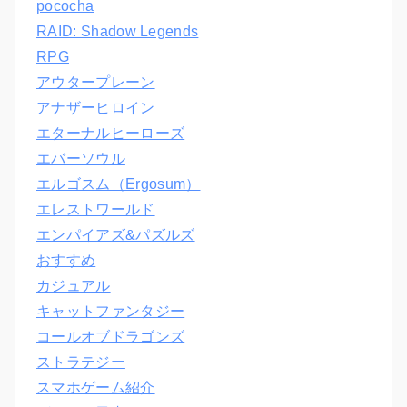
pococha
RAID: Shadow Legends
RPG
アウタープレーン
アナザーヒロイン
エターナルヒーローズ
エバーソウル
エルゴスム（Ergosum）
エレストワールド
エンパイアズ&パズルズ
おすすめ
カジュアル
キャットファンタジー
コールオブドラゴンズ
ストラテジー
スマホゲーム紹介