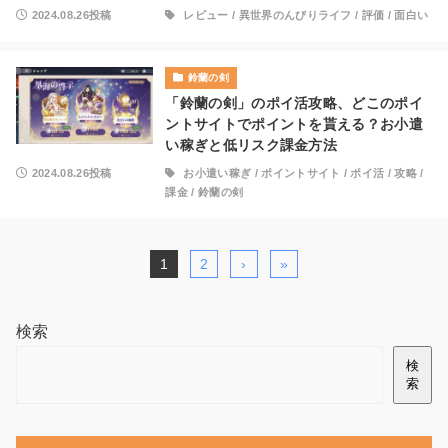
2024.08.26投稿
レビュー
/
異世界のんびりライフ
/
評価
/
面白い
鈴蘭の剣
「鈴蘭の剣」のポイ活攻略、どこのポイ
ントサイトでポイントを貰える？お小遣
い稼ぎと低リスク課金方法
2024.08.26投稿
お小遣い稼ぎ
/
ポイントサイト
/
ポイ活
/
攻略
/
課金
/
鈴蘭の剣
1
2
›
»
検索
検
索