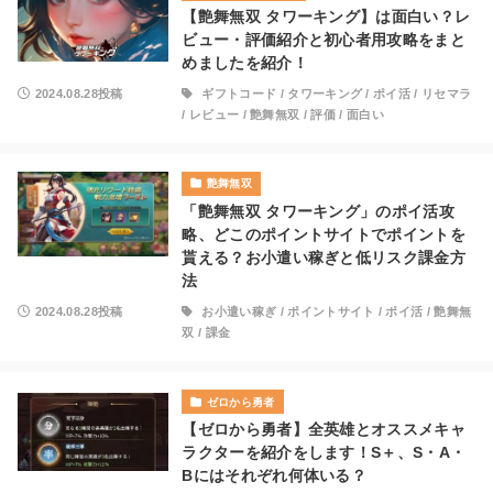
【艶舞無双 タワーキング】は面白い？レ
ビュー・評価紹介と初心者用攻略をまと
めましたを紹介！
2024.08.28投稿
ギフトコード
/
タワーキング
/
ポイ活
/
リセマラ
/
レビュー
/
艶舞無双
/
評価
/
面白い
艶舞無双
「艶舞無双 タワーキング」のポイ活攻
略、どこのポイントサイトでポイントを
貰える？お小遣い稼ぎと低リスク課金方
法
2024.08.28投稿
お小遣い稼ぎ
/
ポイントサイト
/
ポイ活
/
艶舞無
双
/
課金
ゼロから勇者
【ゼロから勇者】全英雄とオススメキャ
ラクターを紹介をします！S＋、S・A・
Bにはそれぞれ何体いる？