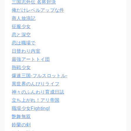
三国志外伝 名将対決
俺だけレベルアップな件
商人放浪記
征服少女
恋と深空
恋は職場で
日替わり内室
最強アートトイ団
熱戦少女
爆速三国‐フルスロットル‐
異世界のんびりライフ
神々のふんわり育成日誌
立ち上がれ！アリ帝国
職場少女Fighting!
艶舞無双
鈴蘭の剣