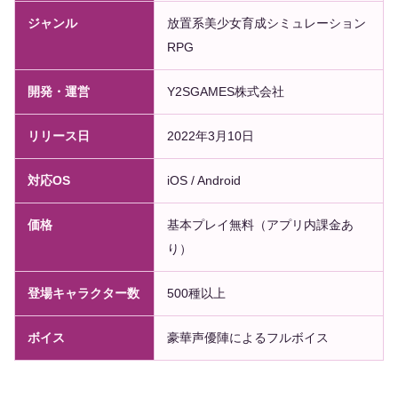
ジャンル
放置系美少女育成シミュレーション
RPG
開発・運営
Y2SGAMES株式会社
リリース日
2022年3月10日
対応OS
iOS / Android
価格
基本プレイ無料（アプリ内課金あ
り）
登場キャラクター数
500種以上
ボイス
豪華声優陣によるフルボイス