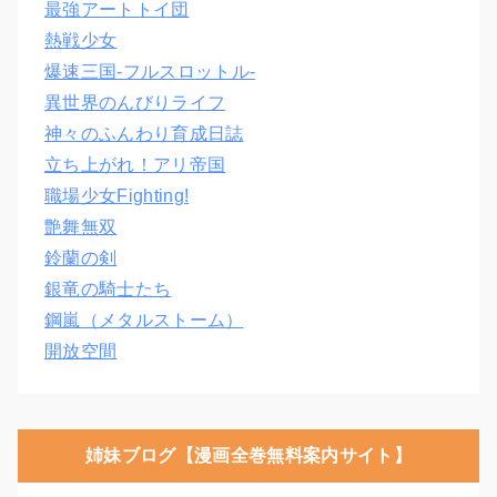
最強アートトイ団
熱戦少女
爆速三国‐フルスロットル‐
異世界のんびりライフ
神々のふんわり育成日誌
立ち上がれ！アリ帝国
職場少女Fighting!
艶舞無双
鈴蘭の剣
銀竜の騎士たち
鋼嵐（メタルストーム）
開放空間
姉妹ブログ【漫画全巻無料案内サイト】