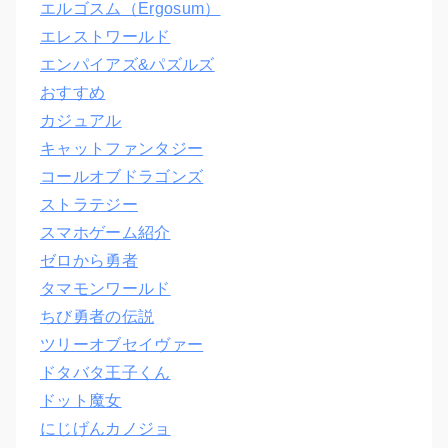
エルゴスム（Ergosum）
エレストワールド
エンパイアズ&パズルズ
おすすめ
カジュアル
キャットファンタジー
コールオブドラゴンズ
ストラテジー
スマホゲーム紹介
ゼロから勇者
タマモンワールド
ちび勇者の伝説
ツリーオブセイヴァー
ドタバタ王子くん
ドット魔女
にじげんカノジョ