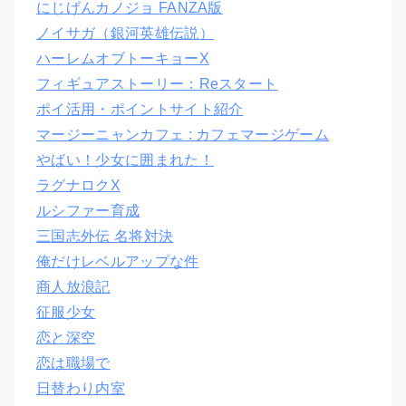
にじげんカノジョ FANZA版
ノイサガ（銀河英雄伝説）
ハーレムオブトーキョーX
フィギュアストーリー：Reスタート
ポイ活用・ポイントサイト紹介
マージーニャンカフェ : カフェマージゲーム
やばい！少女に囲まれた！
ラグナロクX
ルシファー育成
三国志外伝 名将対決
俺だけレベルアップな件
商人放浪記
征服少女
恋と深空
恋は職場で
日替わり内室