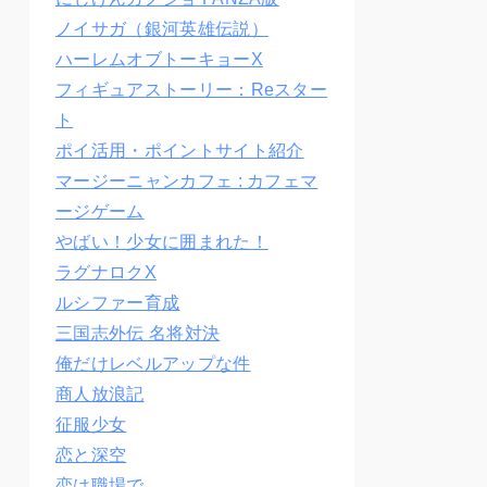
ノイサガ（銀河英雄伝説）
ハーレムオブトーキョーX
フィギュアストーリー：Reスター
ト
ポイ活用・ポイントサイト紹介
マージーニャンカフェ : カフェマ
ージゲーム
やばい！少女に囲まれた！
ラグナロクX
ルシファー育成
三国志外伝 名将対決
俺だけレベルアップな件
商人放浪記
征服少女
恋と深空
恋は職場で