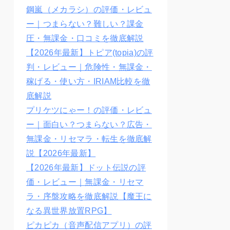
鋼嵐（メカラシ）の評価・レビュ
ー｜つまらない？難しい？課金
圧・無課金・口コミを徹底解説
【2026年最新】トピア(topia)の評
判・レビュー｜危険性・無課金・
稼げる・使い方・IRIAM比較を徹
底解説
プリケツにゃー！の評価・レビュ
ー｜面白い？つまらない？広告・
無課金・リセマラ・転生を徹底解
説【2026年最新】
【2026年最新】ドット伝説の評
価・レビュー｜無課金・リセマ
ラ・序盤攻略を徹底解説【魔王に
なる異世界放置RPG】
ピカピカ（音声配信アプリ）の評