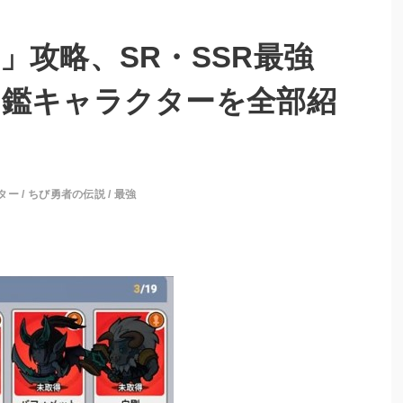
」攻略、SR・SSR最強
図鑑キャラクターを全部紹
ター
/
ちび勇者の伝説
/
最強