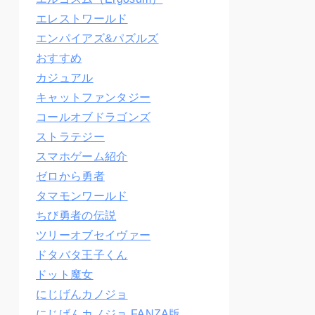
エレストワールド
エンパイアズ&パズルズ
おすすめ
カジュアル
キャットファンタジー
コールオブドラゴンズ
ストラテジー
スマホゲーム紹介
ゼロから勇者
タマモンワールド
ちび勇者の伝説
ツリーオブセイヴァー
ドタバタ王子くん
ドット魔女
にじげんカノジョ
にじげんカノジョ FANZA版