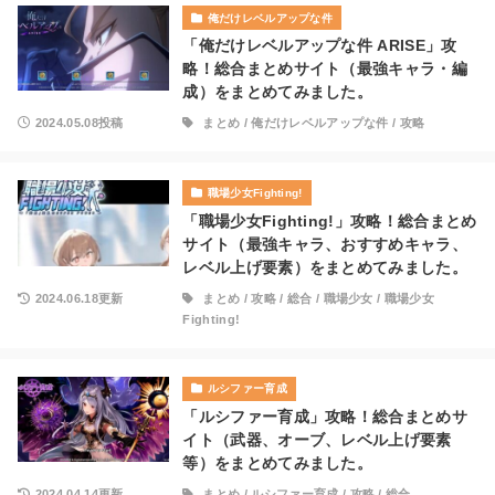
俺だけレベルアップな件
「俺だけレベルアップな件 ARISE」攻
略！総合まとめサイト（最強キャラ・編
成）をまとめてみました。
2024.05.08投稿
まとめ
/
俺だけレベルアップな件
/
攻略
職場少女Fighting!
「職場少女Fighting!」攻略！総合まとめ
サイト（最強キャラ、おすすめキャラ、
レベル上げ要素）をまとめてみました。
2024.06.18更新
まとめ
/
攻略
/
総合
/
職場少女
/
職場少女
Fighting!
ルシファー育成
「ルシファー育成」攻略！総合まとめサ
イト（武器、オーブ、レベル上げ要素
等）をまとめてみました。
2024.04.14更新
まとめ
/
ルシファー育成
/
攻略
/
総合