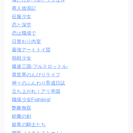
商人放浪記
征服少女
恋と深空
恋は職場で
日替わり内室
最強アートトイ団
熱戦少女
爆速三国‐フルスロットル‐
異世界のんびりライフ
神々のふんわり育成日誌
立ち上がれ！アリ帝国
職場少女Fighting!
艶舞無双
鈴蘭の剣
銀竜の騎士たち
鋼嵐（メタルストーム）