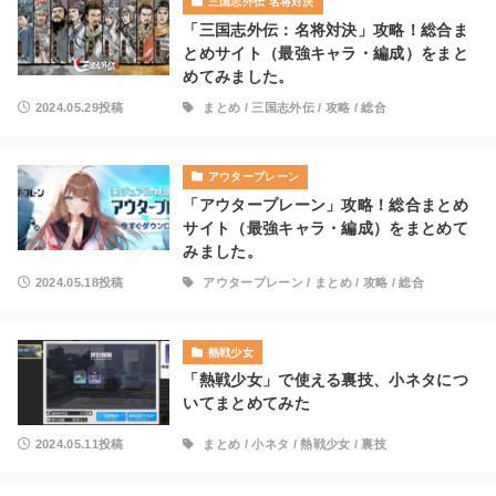
三国志外伝 名将対決
「三国志外伝：名将対決」攻略！総合ま
とめサイト（最強キャラ・編成）をまと
めてみました。
2024.05.29投稿
まとめ
/
三国志外伝
/
攻略
/
総合
アウタープレーン
「アウタープレーン」攻略！総合まとめ
サイト（最強キャラ・編成）をまとめて
みました。
2024.05.18投稿
アウタープレーン
/
まとめ
/
攻略
/
総合
熱戦少女
「熱戦少女」で使える裏技、小ネタにつ
いてまとめてみた
2024.05.11投稿
まとめ
/
小ネタ
/
熱戦少女
/
裏技