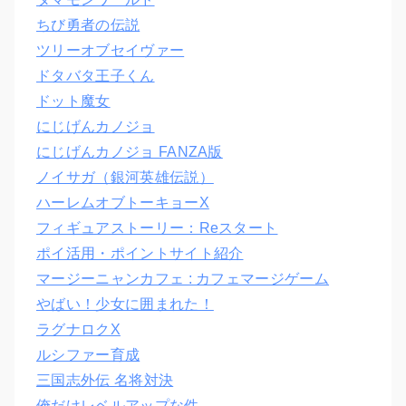
ちび勇者の伝説
ツリーオブセイヴァー
ドタバタ王子くん
ドット魔女
にじげんカノジョ
にじげんカノジョ FANZA版
ノイサガ（銀河英雄伝説）
ハーレムオブトーキョーX
フィギュアストーリー：Reスタート
ポイ活用・ポイントサイト紹介
マージーニャンカフェ : カフェマージゲーム
やばい！少女に囲まれた！
ラグナロクX
ルシファー育成
三国志外伝 名将対決
俺だけレベルアップな件