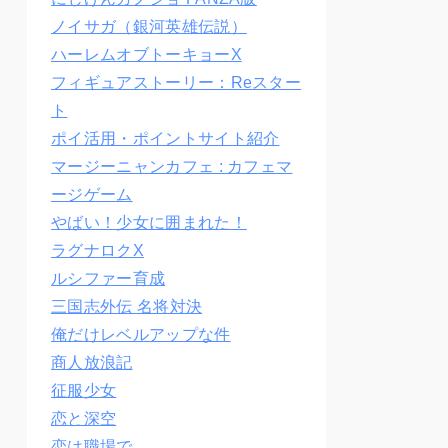
ノイサガ（銀河英雄伝説）
ハーレムオブトーキョーX
フィギュアストーリー：Reスター
ト
ポイ活用・ポイントサイト紹介
マージーニャンカフェ : カフェマ
ージゲーム
やばい！少女に囲まれた！
ラグナロクX
ルシファー育成
三国志外伝 名将対決
俺だけレベルアップな件
商人放浪記
征服少女
恋と深空
恋は職場で