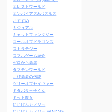
エレストワールド
エンパイアズ&パズルズ
おすすめ
カジュアル
キャットファンタジー
コールオブドラゴンズ
ストラテジー
スマホゲーム紹介
ゼロから勇者
タマモンワールド
ちび勇者の伝説
ツリーオブセイヴァー
ドタバタ王子くん
ドット魔女
にじげんカノジョ
にじげんカノジョ FANZA版