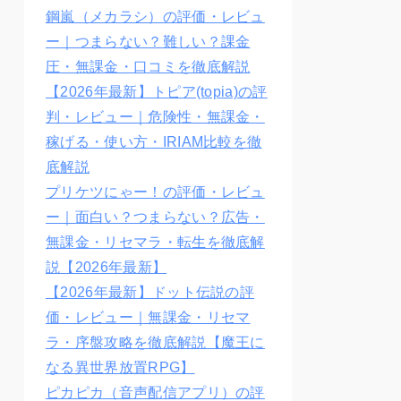
鋼嵐（メカラシ）の評価・レビュ
ー｜つまらない？難しい？課金
圧・無課金・口コミを徹底解説
【2026年最新】トピア(topia)の評
判・レビュー｜危険性・無課金・
稼げる・使い方・IRIAM比較を徹
底解説
プリケツにゃー！の評価・レビュ
ー｜面白い？つまらない？広告・
無課金・リセマラ・転生を徹底解
説【2026年最新】
【2026年最新】ドット伝説の評
価・レビュー｜無課金・リセマ
ラ・序盤攻略を徹底解説【魔王に
なる異世界放置RPG】
ピカピカ（音声配信アプリ）の評