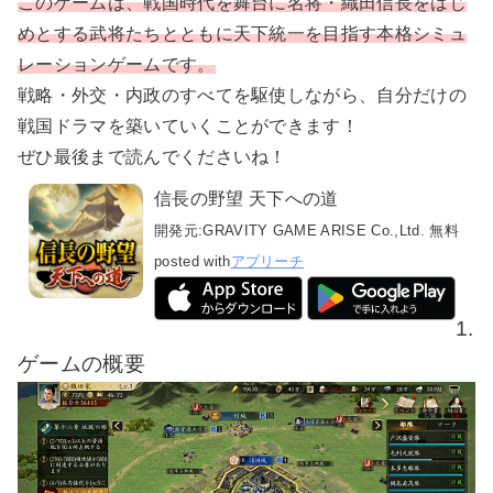
このゲームは、戦国時代を舞台に名将・織田信長をはじ
めとする武将たちとともに天下統一を目指す本格シミュ
レーションゲームです。
戦略・外交・内政のすべてを駆使しながら、自分だけの
戦国ドラマを築いていくことができます！
ぜひ最後まで読んでくださいね！
信長の野望 天下への道
開発元:
GRAVITY GAME ARISE Co.,Ltd.
無料
posted with
アプリーチ
1.
ゲームの概要