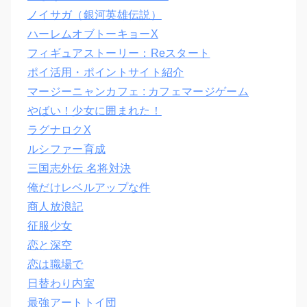
ノイサガ（銀河英雄伝説）
ハーレムオブトーキョーX
フィギュアストーリー：Reスタート
ポイ活用・ポイントサイト紹介
マージーニャンカフェ : カフェマージゲーム
やばい！少女に囲まれた！
ラグナロクX
ルシファー育成
三国志外伝 名将対決
俺だけレベルアップな件
商人放浪記
征服少女
恋と深空
恋は職場で
日替わり内室
最強アートトイ団