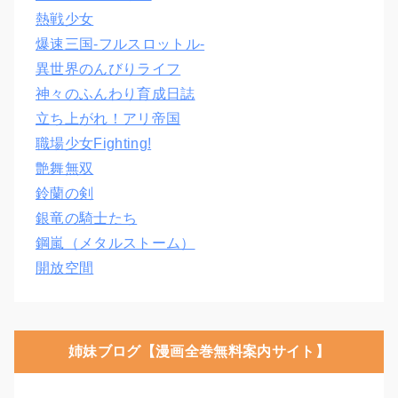
熱戦少女
爆速三国‐フルスロットル‐
異世界のんびりライフ
神々のふんわり育成日誌
立ち上がれ！アリ帝国
職場少女Fighting!
艶舞無双
鈴蘭の剣
銀竜の騎士たち
鋼嵐（メタルストーム）
開放空間
姉妹ブログ【漫画全巻無料案内サイト】