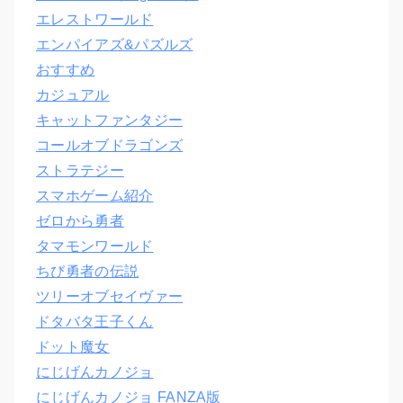
エレストワールド
エンパイアズ&パズルズ
おすすめ
カジュアル
キャットファンタジー
コールオブドラゴンズ
ストラテジー
スマホゲーム紹介
ゼロから勇者
タマモンワールド
ちび勇者の伝説
ツリーオブセイヴァー
ドタバタ王子くん
ドット魔女
にじげんカノジョ
にじげんカノジョ FANZA版