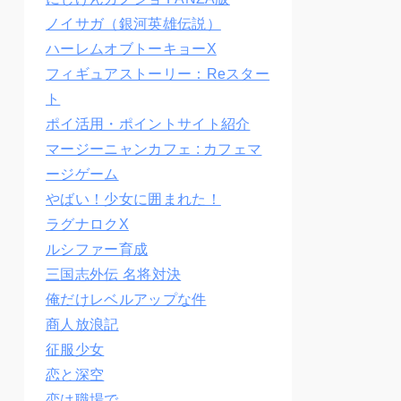
ノイサガ（銀河英雄伝説）
ハーレムオブトーキョーX
フィギュアストーリー：Reスター
ト
ポイ活用・ポイントサイト紹介
マージーニャンカフェ : カフェマ
ージゲーム
やばい！少女に囲まれた！
ラグナロクX
ルシファー育成
三国志外伝 名将対決
俺だけレベルアップな件
商人放浪記
征服少女
恋と深空
恋は職場で