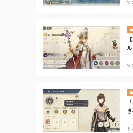
【
ル
「
き