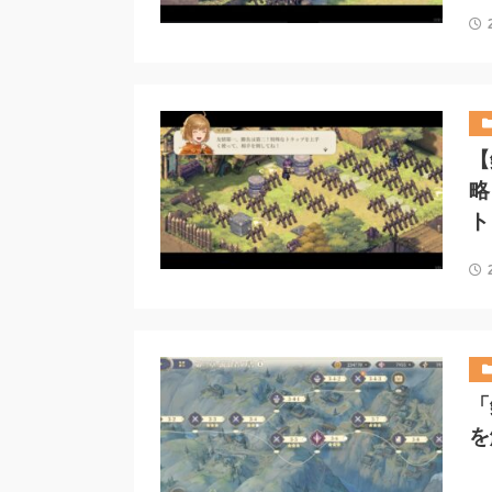
【
略
ト
「
を