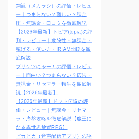
鋼嵐（メカラシ）の評価・レビュ
ー｜つまらない？難しい？課金
圧・無課金・口コミを徹底解説
【2026年最新】トピア(topia)の評
判・レビュー｜危険性・無課金・
稼げる・使い方・IRIAM比較を徹
底解説
プリケツにゃー！の評価・レビュ
ー｜面白い？つまらない？広告・
無課金・リセマラ・転生を徹底解
説【2026年最新】
【2026年最新】ドット伝説の評
価・レビュー｜無課金・リセマ
ラ・序盤攻略を徹底解説【魔王に
なる異世界放置RPG】
ピカピカ（音声配信アプリ）の評