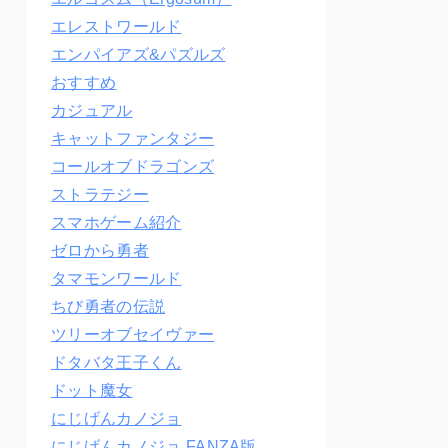
エレストワールド
エンパイアズ&パズルズ
おすすめ
カジュアル
キャットファンタジー
コールオブドラゴンズ
ストラテジー
スマホゲーム紹介
ゼロから勇者
タマモンワールド
ちび勇者の伝説
ツリーオブセイヴァー
ドタバタ王子くん
ドット魔女
にじげんカノジョ
にじげんカノジョ FANZA版