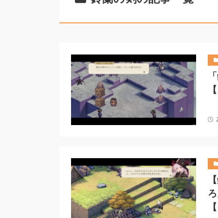
「
【
【
ろ
【