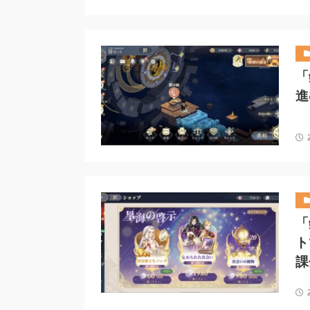
「
進
「
ト
課