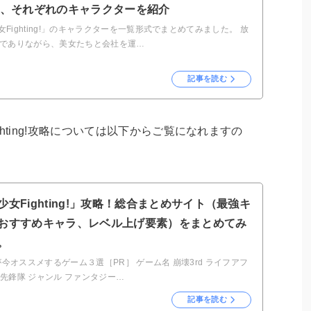
R、それぞれのキャラクターを紹介
女Fighting!」のキャラクターを一覧形式でまとめてみました。 放
Gでありながら、美女たちと会社を運…
記事を読む
hting!攻略については以下からご覧になれますの
少女Fighting!」攻略！総合まとめサイト（最強キ
おすすめキャラ、レベル上げ要素）をまとめてみ
。
が今オススメするゲーム３選［PR］ ゲーム名 崩壊3rd ライフアフ
末先鋒隊 ジャンル ファンタジー…
記事を読む