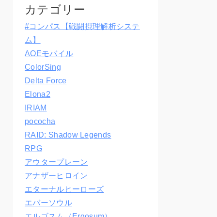
カテゴリー
#コンパス【戦闘摂理解析システ
ム】
AOEモバイル
ColorSing
Delta Force
Elona2
IRIAM
pococha
RAID: Shadow Legends
RPG
アウタープレーン
アナザーヒロイン
エターナルヒーローズ
エバーソウル
エルゴスム（Ergosum）