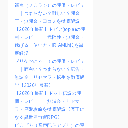
鋼嵐（メカラシ）の評価・レビュ
ー｜つまらない？難しい？課金
圧・無課金・口コミを徹底解説
【2026年最新】トピア(topia)の評
判・レビュー｜危険性・無課金・
稼げる・使い方・IRIAM比較を徹
底解説
プリケツにゃー！の評価・レビュ
ー｜面白い？つまらない？広告・
無課金・リセマラ・転生を徹底解
説【2026年最新】
【2026年最新】ドット伝説の評
価・レビュー｜無課金・リセマ
ラ・序盤攻略を徹底解説【魔王に
なる異世界放置RPG】
ピカピカ（音声配信アプリ）の評