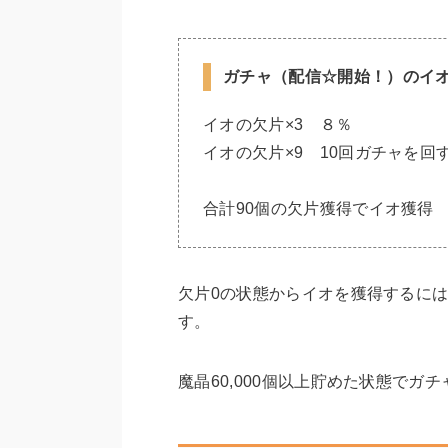
ガチャ（配信☆開始！）のイ
イオの欠片×3 ８％
イオの欠片×9 10回ガチャを回
合計90個の欠片獲得でイオ獲得
欠片0の状態からイオを獲得するにはおお
す。
魔晶60,000個以上貯めた状態でガ