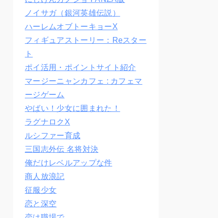
ノイサガ（銀河英雄伝説）
ハーレムオブトーキョーX
フィギュアストーリー：Reスター
ト
ポイ活用・ポイントサイト紹介
マージーニャンカフェ : カフェマ
ージゲーム
やばい！少女に囲まれた！
ラグナロクX
ルシファー育成
三国志外伝 名将対決
俺だけレベルアップな件
商人放浪記
征服少女
恋と深空
恋は職場で