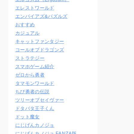
エレストワールド
エンパイアズ&パズルズ
おすすめ
カジュアル
キャットファンタジー
コールオブドラゴンズ
ストラテジー
スマホゲーム紹介
ゼロから勇者
タマモンワールド
ちび勇者の伝説
ツリーオブセイヴァー
ドタバタ王子くん
ドット魔女
にじげんカノジョ
にじげんカノジョ FANZA版