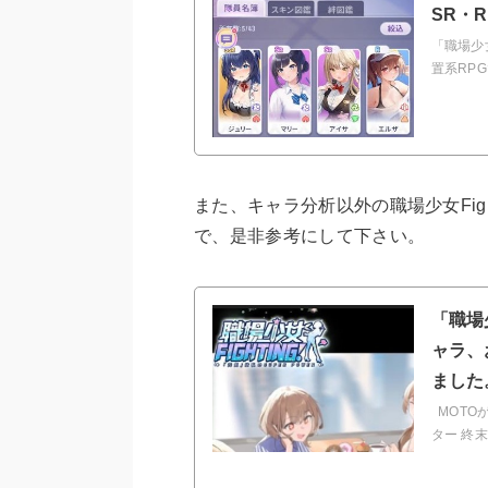
SR・
「職場少
置系RP
また、キャラ分析以外の職場少女Fig
で、是非参考にして下さい。
「職場
ャラ、
ました
MOTO
ター 終