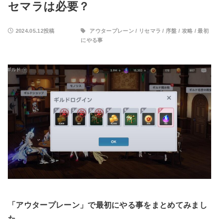
セマラは必要？
2024.05.12投稿
アウタープレーン
/
リセマラ
/
序盤
/
攻略
/
最初
にやる事
「アウタープレーン」で最初にやる事をまとめてみまし
た。