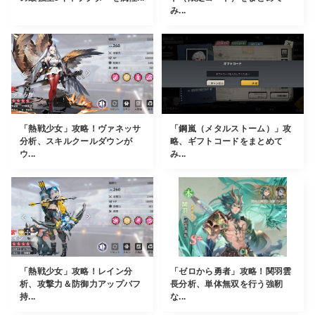
み...
「熱戦少女」攻略！ヴァネッサ
「鋼嵐（メタルストーム）」攻
分析、スキルクールダウンが
略、ギフトコードをまとめて
ウ...
み...
「熱戦少女」攻略！レイン分
「ゼロから勇者」攻略！関羽雲
析、攻撃力＆防御力アップバフ
長分析、単体無双を行う強靭
持...
な...