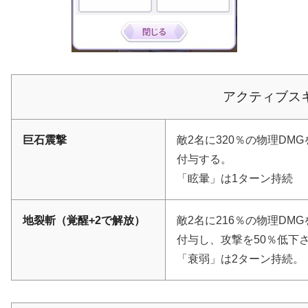
アクティブス
巨石震撃
敵2名に320％の物理DM
付与する。
「眩暈」は1ターン持続
地裂斬（覚醒+2で解放）
敵2名に216％の物理DM
付与し、攻撃を50％低下
「衰弱」は2ターン持続。