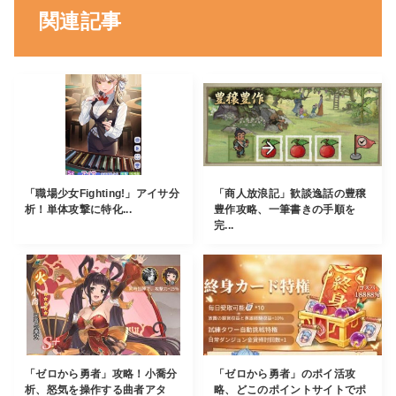
関連記事
「職場少女Fighting!」アイサ分
「商人放浪記」歓談逸話の豊穣
析！単体攻撃に特化...
豊作攻略、一筆書きの手順を
完...
「ゼロから勇者」攻略！小喬分
「ゼロから勇者」のポイ活攻
析、怒気を操作する曲者アタ
略、どこのポイントサイトでポ