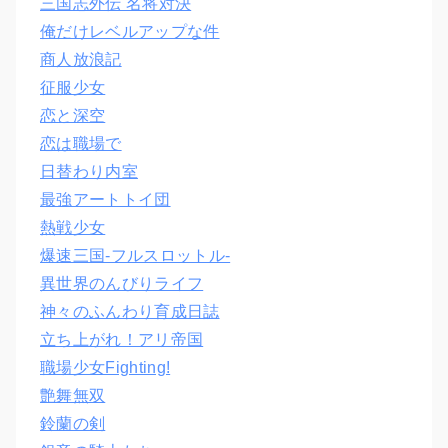
三国志外伝 名将対決
俺だけレベルアップな件
商人放浪記
征服少女
恋と深空
恋は職場で
日替わり内室
最強アートトイ団
熱戦少女
爆速三国‐フルスロットル‐
異世界のんびりライフ
神々のふんわり育成日誌
立ち上がれ！アリ帝国
職場少女Fighting!
艶舞無双
鈴蘭の剣