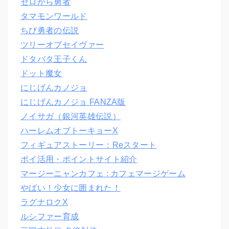
ゼロから勇者
タマモンワールド
ちび勇者の伝説
ツリーオブセイヴァー
ドタバタ王子くん
ドット魔女
にじげんカノジョ
にじげんカノジョ FANZA版
ノイサガ（銀河英雄伝説）
ハーレムオブトーキョーX
フィギュアストーリー：Reスタート
ポイ活用・ポイントサイト紹介
マージーニャンカフェ : カフェマージゲーム
やばい！少女に囲まれた！
ラグナロクX
ルシファー育成