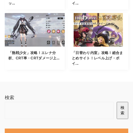
ッ...
イ...
「熱戦少女」攻略！エレナ分
「日替わり内室」攻略！総合ま
析、CRT率・CRTダメージ上...
とめサイト！レベル上げ・ポ
イ...
検索
検
索