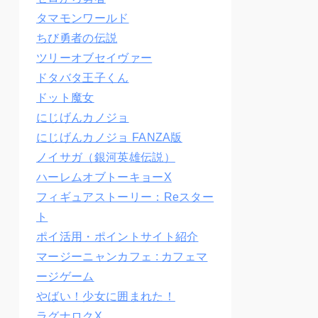
タマモンワールド
ちび勇者の伝説
ツリーオブセイヴァー
ドタバタ王子くん
ドット魔女
にじげんカノジョ
にじげんカノジョ FANZA版
ノイサガ（銀河英雄伝説）
ハーレムオブトーキョーX
フィギュアストーリー：Reスター
ト
ポイ活用・ポイントサイト紹介
マージーニャンカフェ : カフェマ
ージゲーム
やばい！少女に囲まれた！
ラグナロクX