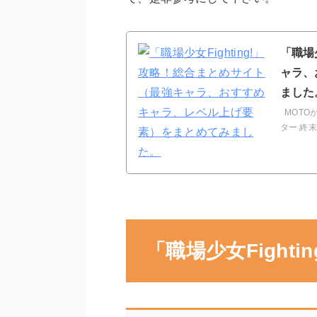
「職場
ャラ、
ました
MOTO
ター 終
「職場少女Fight