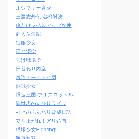
ルシファー育成
三国志外伝 名将対決
俺だけレベルアップな件
商人放浪記
征服少女
恋と深空
恋は職場で
日替わり内室
最強アートトイ団
熱戦少女
爆速三国‐フルスロットル‐
異世界のんびりライフ
神々のふんわり育成日誌
立ち上がれ！アリ帝国
職場少女Fighting!
艶舞無双