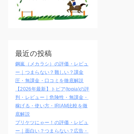
最近の投稿
鋼嵐（メカラシ）の評価・レビュ
ー｜つまらない？難しい？課金
圧・無課金・口コミを徹底解説
【2026年最新】トピア(topia)の評
判・レビュー｜危険性・無課金・
稼げる・使い方・IRIAM比較を徹
底解説
プリケツにゃー！の評価・レビュ
ー｜面白い？つまらない？広告・