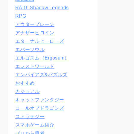
RAID: Shadow Legends
RPG
アウタープレーン
アナザーヒロイン
エターナルヒーローズ
エバーソウル
エルゴスム（Ergosum）
エレストワールド
エンパイアズ&パズルズ
おすすめ
カジュアル
キャットファンタジー
コールオブドラゴンズ
ストラテジー
スマホゲーム紹介
ゼロから勇者