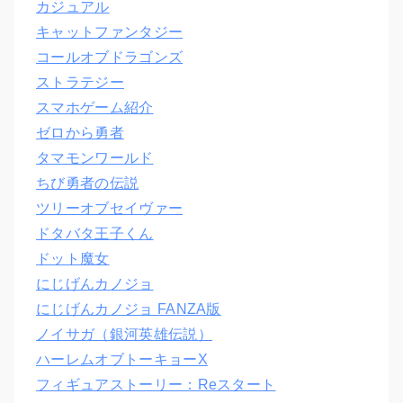
カジュアル
キャットファンタジー
コールオブドラゴンズ
ストラテジー
スマホゲーム紹介
ゼロから勇者
タマモンワールド
ちび勇者の伝説
ツリーオブセイヴァー
ドタバタ王子くん
ドット魔女
にじげんカノジョ
にじげんカノジョ FANZA版
ノイサガ（銀河英雄伝説）
ハーレムオブトーキョーX
フィギュアストーリー：Reスタート