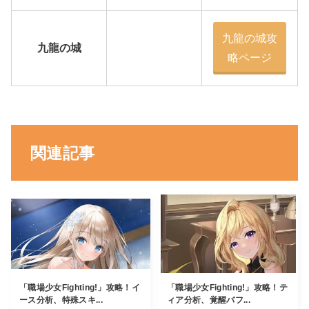
九龍の城攻
九龍の城
略ページ
関連記事
「職場少女Fighting!」攻略！イ
「職場少女Fighting!」攻略！テ
ース分析、特殊スキ...
ィア分析、覚醒バフ...