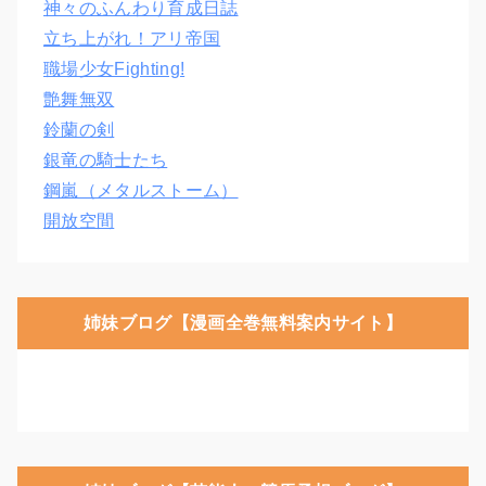
神々のふんわり育成日誌
立ち上がれ！アリ帝国
職場少女Fighting!
艶舞無双
鈴蘭の剣
銀竜の騎士たち
鋼嵐（メタルストーム）
開放空間
姉妹ブログ【漫画全巻無料案内サイト】