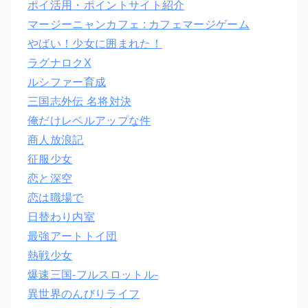
ポイ活用・ポイントサイト紹介
マージーニャンカフェ : カフェマージゲーム
やばい！少女に囲まれた！
ラグナロクX
ルシファー育成
三国志外伝 名将対決
俺だけレベルアップな件
商人放浪記
征服少女
恋と深空
恋は職場で
日替わり内室
最強アートトイ団
熱戦少女
爆速三国‐フルスロットル‐
異世界のんびりライフ