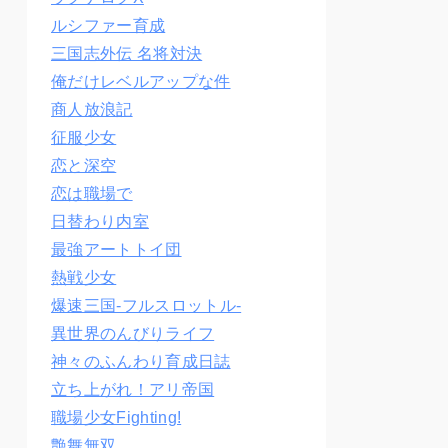
ルシファー育成
三国志外伝 名将対決
俺だけレベルアップな件
商人放浪記
征服少女
恋と深空
恋は職場で
日替わり内室
最強アートトイ団
熱戦少女
爆速三国‐フルスロットル‐
異世界のんびりライフ
神々のふんわり育成日誌
立ち上がれ！アリ帝国
職場少女Fighting!
艶舞無双