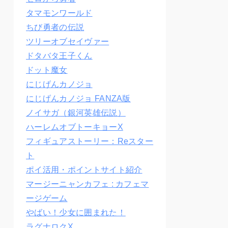
タマモンワールド
ちび勇者の伝説
ツリーオブセイヴァー
ドタバタ王子くん
ドット魔女
にじげんカノジョ
にじげんカノジョ FANZA版
ノイサガ（銀河英雄伝説）
ハーレムオブトーキョーX
フィギュアストーリー：Reスター
ト
ポイ活用・ポイントサイト紹介
マージーニャンカフェ : カフェマ
ージゲーム
やばい！少女に囲まれた！
ラグナロクX