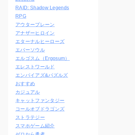
RAID: Shadow Legends
RPG
アウタープレーン
アナザーヒロイン
エターナルヒーローズ
エバーソウル
エルゴスム（Ergosum）
エレストワールド
エンパイアズ&パズルズ
おすすめ
カジュアル
キャットファンタジー
コールオブドラゴンズ
ストラテジー
スマホゲーム紹介
ゼロから勇者