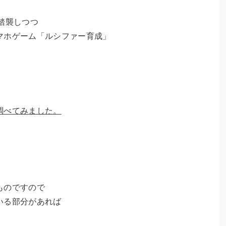
踏襲しつつ
マホゲーム「ルシファー育成」
」
調べてみました。
ものですので
いる部分があれば