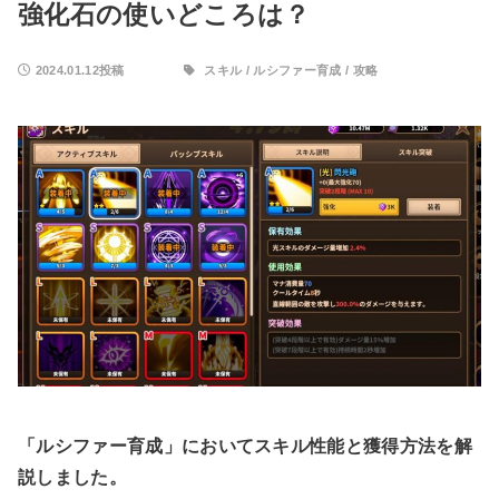
強化石の使いどころは？
2024.01.12投稿
スキル
/
ルシファー育成
/
攻略
「ルシファー育成」においてスキル性能と獲得方法を解
説しました。