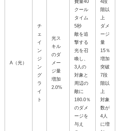
費量40
4段
クール
階以
タイム
上
チ
5秒
ダメ
ェ
敵を追
ージ
光ス
イ
撃する
量
キル
ン
光を召
15％
のダ
ジ
喚し、
増加
A（光）
メー
ン
3人の
突破
ジ量
グ
対象と
7段
増加
ラ
周辺の
階以
2.0%
イ
敵に
上
ト
180.0％
対象
のダメ
数が
ージを
4人
与え
に増