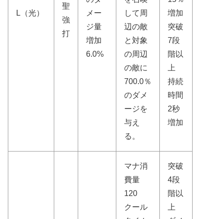
聖
L（光）
メー
して周
増加
強
ジ量
辺の敵
突破
打
増加
と対象
7段
6.0%
の周辺
階以
の敵に
上
700.0％
持続
のダメ
時間
ージを
2秒
与え
増加
る。
マナ消
突破
費量
4段
120
階以
クール
上