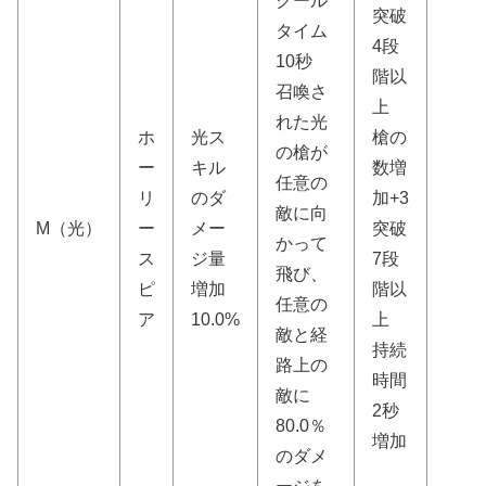
クール
突破
タイム
4段
10秒
階以
召喚さ
上
れた光
ホ
光ス
槍の
の槍が
ー
キル
数増
任意の
リ
のダ
加+3
敵に向
M（光）
ー
メー
突破
かって
ス
ジ量
7段
飛び、
ピ
増加
階以
任意の
ア
10.0%
上
敵と経
持続
路上の
時間
敵に
2秒
80.0％
増加
のダメ