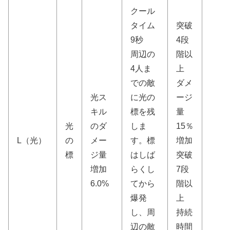
クール
タイム
突破
9秒
4段
周辺の
階以
4人ま
上
での敵
ダメ
光ス
に光の
ージ
キル
標を残
量
光
のダ
しま
15％
L（光）
の
メー
す。標
増加
標
ジ量
はしば
突破
増加
らくし
7段
6.0%
てから
階以
爆発
上
し、周
持続
辺の敵
時間