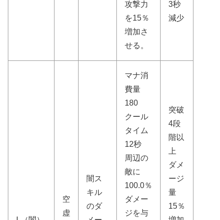
攻撃力
3秒
を15％
減少
増加さ
せる。
マナ消
費量
180
突破
クール
4段
タイム
階以
12秒
上
周辺の
ダメ
敵に
闇ス
ージ
100.0％
キル
量
空
ダメー
のダ
15％
虚
ジを与
L（闇）
メー
増加