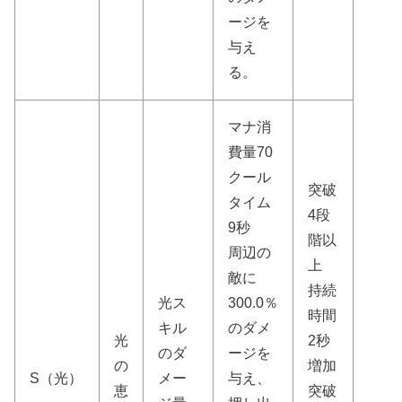
ージを
与え
る。
マナ消
費量70
クール
突破
タイム
4段
9秒
階以
周辺の
上
敵に
持続
光ス
300.0％
時間
キル
のダメ
光
2秒
のダ
ージを
の
増加
S（光）
メー
与え、
恵
突破