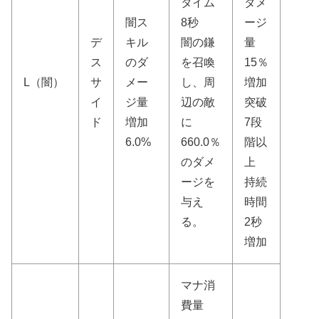
タイム
ダメ
闇ス
8秒
ージ
デ
キル
闇の鎌
量
ス
のダ
を召喚
15％
L（闇）
サ
メー
し、周
増加
イ
ジ量
辺の敵
突破
ド
増加
に
7段
6.0%
660.0％
階以
のダメ
上
ージを
持続
与え
時間
る。
2秒
増加
マナ消
費量