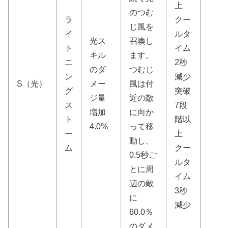
上
のつむ
ラ
クー
じ風を
イ
ルタ
光ス
召喚し
ト
イム
キル
ます。
ニ
2秒
のダ
つむじ
ン
減少
S（光）
メー
風は付
グ
突破
ジ量
近の敵
ス
7段
増加
に向か
ト
階以
4.0%
って移
ー
上
動し、
ム
クー
0.5秒ご
ルタ
とに周
イム
辺の敵
3秒
に
減少
60.0％
のダメ