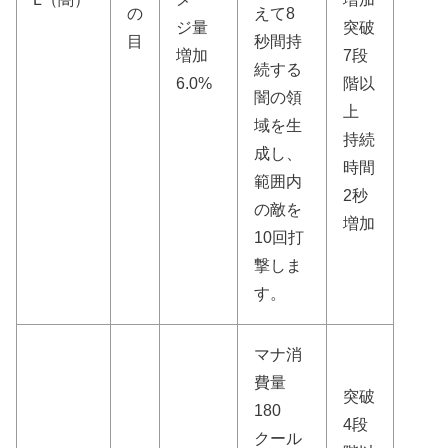
の
えて8
ジ量
突破
目
秒間持
増加
7段
続する
6.0%
階以
闇の領
上
域を生
持続
成し、
時間
範囲内
2秒
の敵を
増加
10回打
撃しま
す。
マナ消
費量
突破
180
4段
クール