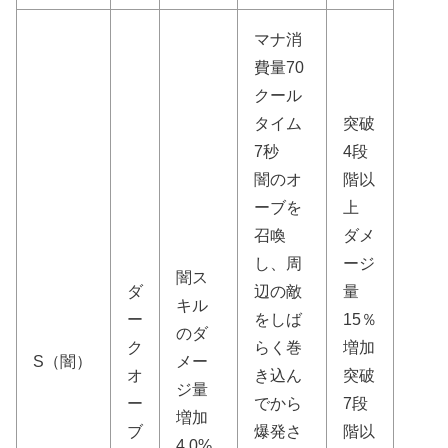
マナ消
費量70
クール
タイム
突破
7秒
4段
闇のオ
階以
ーブを
上
召喚
ダメ
し、周
ージ
闇ス
ダ
辺の敵
量
キル
ー
をしば
15％
のダ
ク
らく巻
増加
S（闇）
メー
オ
き込ん
突破
ジ量
ー
でから
7段
増加
ブ
爆発さ
階以
4.0%