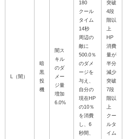
180
突破
クール
4段
タイム
階以
14秒
上
周辺の
HP
敵に
消費
闇ス
500.0％
量が
キル
暗
のダメ
半分
のダ
黒
ージを
減少
L（闇）
メー
投
与え、
突破
ジ量
機
自分の
7段
増加
現在HP
階以
6.0%
の10％
上
を消費
クー
し、6
ルタ
秒間、
イム