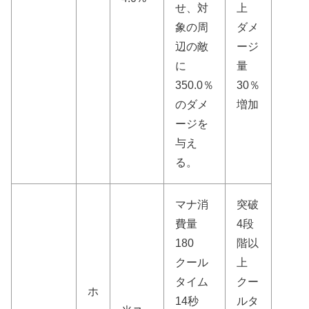
せ、対
上
象の周
ダメ
辺の敵
ージ
に
量
350.0％
30％
のダメ
増加
ージを
与え
る。
マナ消
突破
費量
4段
180
階以
クール
上
タイム
クー
ホ
14秒
ルタ