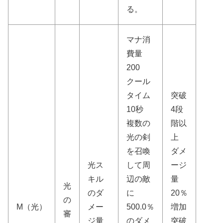
る。
マナ消
費量
200
クール
タイム
突破
10秒
4段
複数の
階以
光の剣
上
を召喚
ダメ
光ス
して周
ージ
キル
辺の敵
量
光
のダ
に
20％
の
M（光）
メー
500.0％
増加
審
ジ量
のダメ
突破