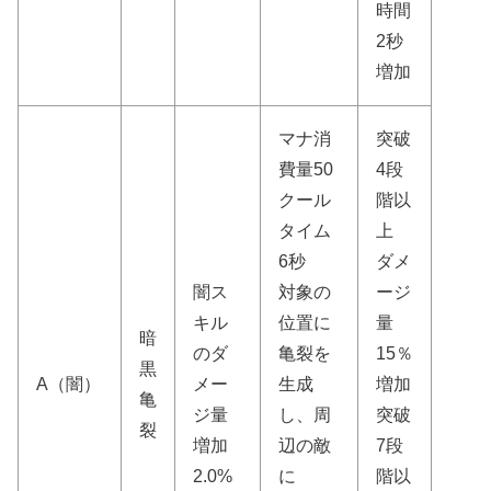
時間
2秒
増加
マナ消
突破
費量50
4段
クール
階以
タイム
上
6秒
ダメ
闇ス
対象の
ージ
キル
位置に
量
暗
のダ
亀裂を
15％
黒
A（闇）
メー
生成
増加
亀
ジ量
し、周
突破
裂
増加
辺の敵
7段
2.0%
に
階以