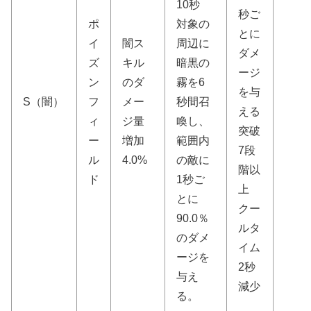
10秒
秒ご
ポ
対象の
とに
イ
闇ス
周辺に
ダメ
ズ
キル
暗黒の
ージ
ン
のダ
霧を6
を与
S（闇）
フ
メー
秒間召
える
ィ
ジ量
喚し、
突破
ー
増加
範囲内
7段
ル
4.0%
の敵に
階以
ド
1秒ご
上
とに
クー
90.0％
ルタ
のダメ
イム
ージを
2秒
与え
減少
る。