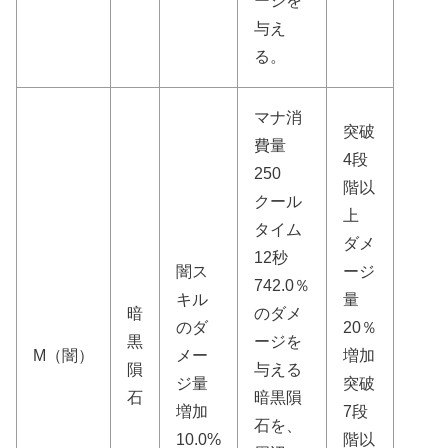
ージを
与え
る。
マナ消
突破
費量
4段
250
階以
クール
上
タイム
ダメ
12秒
闇ス
ージ
742.0％
キル
量
暗
のダメ
のダ
20％
黒
ージを
M（闇）
メー
増加
隕
与える
ジ量
突破
石
暗黒隕
増加
7段
石を、
10.0%
階以