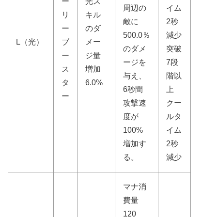
ー
光ス
周辺の
イム
リ
キル
敵に
2秒
ー
のダ
500.0％
減少
L（光）
ブ
メー
のダメ
突破
ー
ジ量
ージを
7段
ス
増加
与え、
階以
タ
6.0%
6秒間
上
ー
攻撃速
クー
度が
ルタ
100%
イム
増加す
2秒
る。
減少
マナ消
費量
120