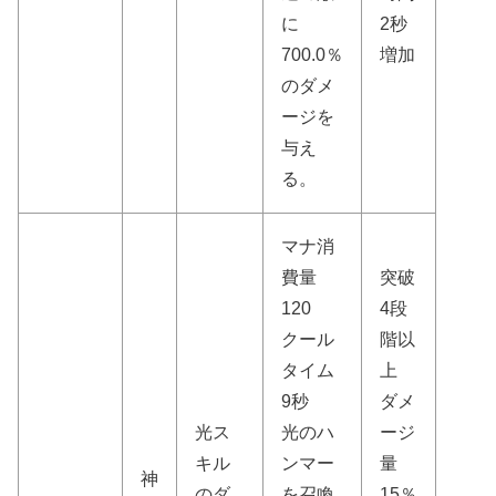
に
2秒
700.0％
増加
のダメ
ージを
与え
る。
マナ消
費量
突破
120
4段
クール
階以
タイム
上
9秒
ダメ
光ス
光のハ
ージ
キル
ンマー
量
神
のダ
を召喚
15％