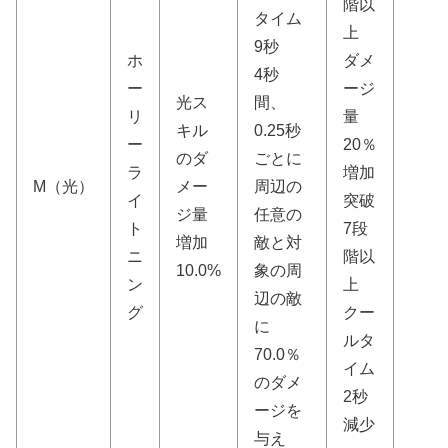
階以
タイム
上
9秒
ホ
ダメ
4秒
ー
ージ
光ス
間、
リ
量
キル
0.25秒
ー
20％
のダ
ごとに
ラ
増加
M（光）
メー
周辺の
イ
突破
ジ量
任意の
ト
7段
増加
敵と対
ニ
階以
10.0%
象の周
ン
上
辺の敵
グ
クー
に
ルタ
70.0％
イム
のダメ
2秒
ージを
減少
与え