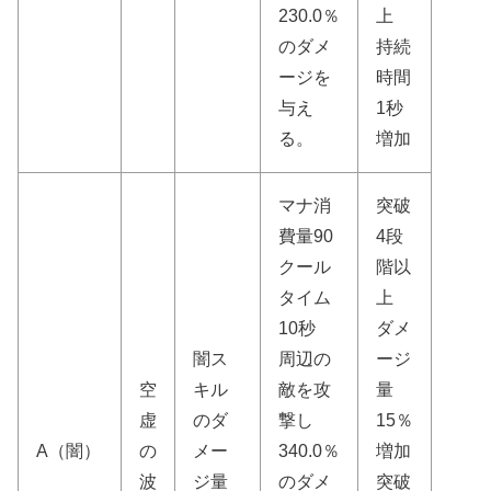
230.0％
上
のダメ
持続
ージを
時間
与え
1秒
る。
増加
マナ消
突破
費量90
4段
クール
階以
タイム
上
10秒
ダメ
闇ス
周辺の
ージ
空
キル
敵を攻
量
虚
のダ
撃し
15％
A（闇）
の
メー
340.0％
増加
波
ジ量
のダメ
突破