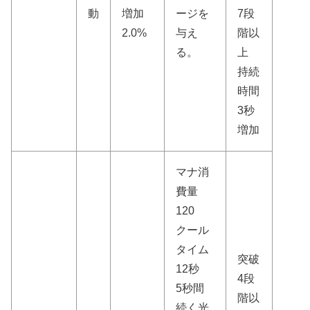
動
増加
ージを
7段
2.0%
与え
階以
る。
上
持続
時間
3秒
増加
マナ消
費量
120
クール
タイム
突破
12秒
4段
5秒間
階以
続く光