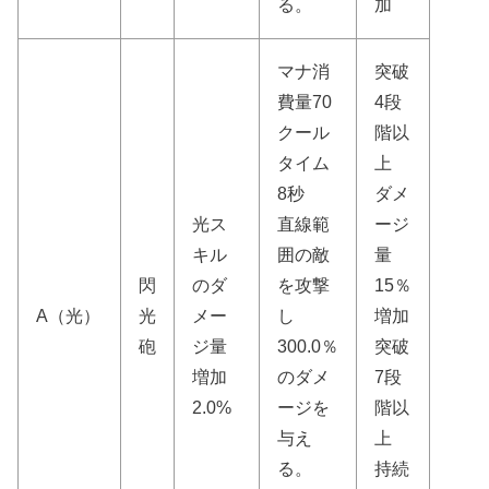
る。
加
マナ消
突破
費量70
4段
クール
階以
タイム
上
8秒
ダメ
光ス
直線範
ージ
キル
囲の敵
量
閃
のダ
を攻撃
15％
A（光）
光
メー
し
増加
砲
ジ量
300.0％
突破
増加
のダメ
7段
2.0%
ージを
階以
与え
上
る。
持続