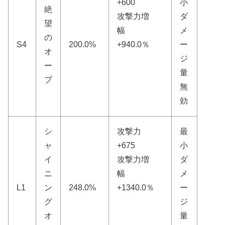
+600
小
絶
攻撃力増
ダ
望
幅
メ
の
S4
200.0%
+940.0％
ー
オ
ジ
ー
量
ブ
無
効
シ
攻撃力
最
ャ
+675
小
イ
攻撃力増
ダ
ニ
幅
メ
L1
ン
248.0%
+1340.0％
ー
グ
ジ
オ
量