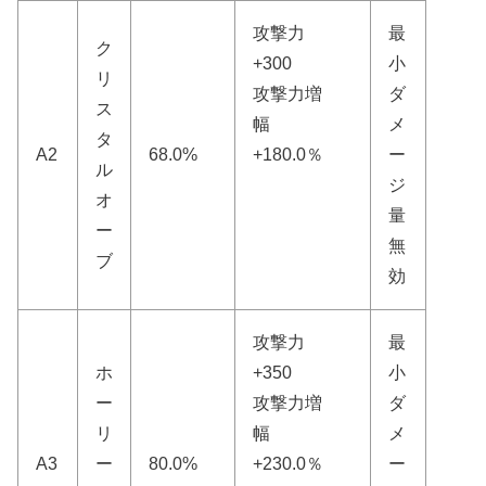
攻撃力
最
ク
+300
小
リ
攻撃力増
ダ
ス
幅
メ
タ
A2
68.0%
+180.0％
ー
ル
ジ
オ
量
ー
無
ブ
効
攻撃力
最
ホ
+350
小
ー
攻撃力増
ダ
リ
幅
メ
A3
ー
80.0%
+230.0％
ー