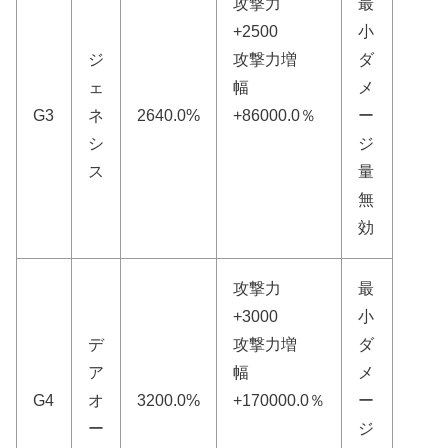
攻撃力
最
+2500
小
ジ
攻撃力増
ダ
ェ
幅
メ
G3
ネ
2640.0%
+86000.0％
ー
シ
ジ
ス
量
無
効
攻撃力
最
+3000
小
デ
攻撃力増
ダ
ア
幅
メ
G4
オ
3200.0%
+170000.0％
ー
ー
ジ