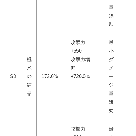
量
無
効
攻撃力
最
+550
小
極
攻撃力増
ダ
氷
幅
メ
S3
の
172.0%
+720.0％
ー
結
ジ
晶
量
無
効
攻撃力
最