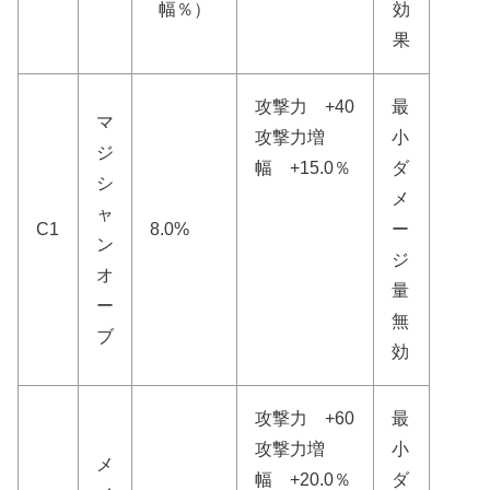
幅％）
効
果
攻撃力 +40
最
マ
攻撃力増
小
ジ
幅 +15.0％
ダ
シ
メ
ャ
C1
8.0%
ー
ン
ジ
オ
量
ー
無
ブ
効
攻撃力 +60
最
攻撃力増
小
メ
幅 +20.0％
ダ