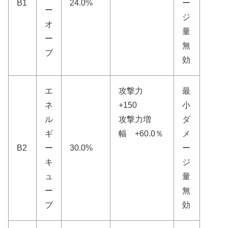
B1
24.0%
ー
ー
ジ
オ
量
ー
無
ブ
効
エ
攻撃力
最
ネ
+150
小
ル
攻撃力増
ダ
ギ
幅 +60.0％
メ
B2
ー
30.0%
ー
キ
ジ
ュ
量
ー
無
ブ
効