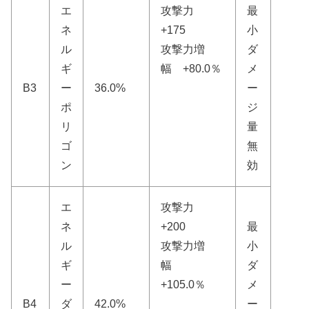
エ
攻撃力
最
ネ
+175
小
ル
攻撃力増
ダ
ギ
幅 +80.0％
メ
B3
ー
36.0%
ー
ポ
ジ
リ
量
ゴ
無
ン
効
エ
攻撃力
ネ
+200
最
ル
攻撃力増
小
ギ
幅
ダ
ー
+105.0％
メ
B4
ダ
42.0%
ー