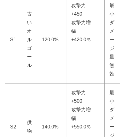
攻撃力
最
古
+450
小
い
攻撃力増
ダ
オ
幅
メ
S1
ル
120.0%
+420.0％
ー
ゴ
ジ
ー
量
ル
無
効
攻撃力
最
+500
小
攻撃力増
ダ
幅
メ
供
S2
140.0%
+550.0％
ー
物
ジ