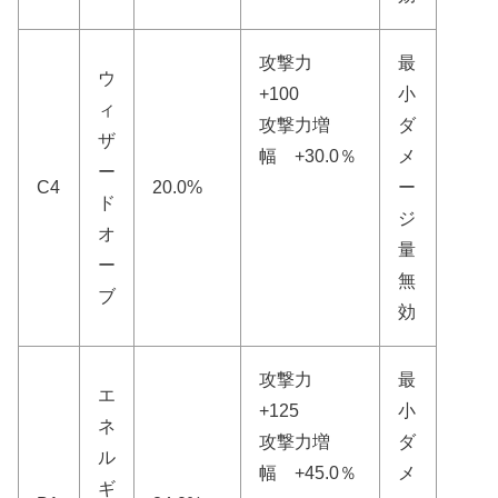
攻撃力
最
ウ
+100
小
ィ
攻撃力増
ダ
ザ
幅 +30.0％
メ
ー
C4
20.0%
ー
ド
ジ
オ
量
ー
無
ブ
効
攻撃力
最
エ
+125
小
ネ
攻撃力増
ダ
ル
幅 +45.0％
メ
ギ