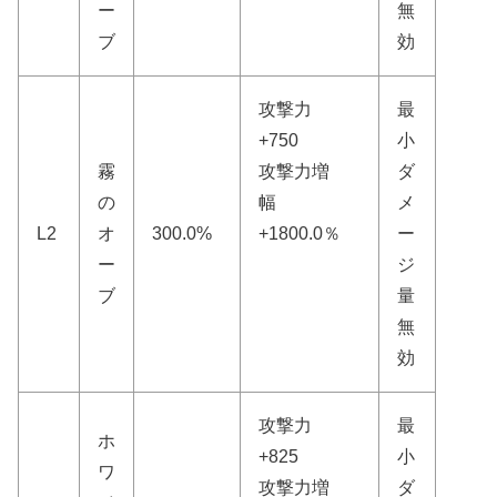
ー
無
ブ
効
攻撃力
最
+750
小
霧
攻撃力増
ダ
の
幅
メ
L2
オ
300.0%
+1800.0％
ー
ー
ジ
ブ
量
無
効
攻撃力
最
ホ
+825
小
ワ
攻撃力増
ダ