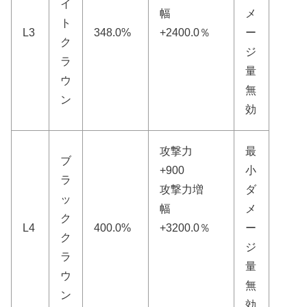
イ
幅
メ
ト
L3
348.0%
+2400.0％
ー
ク
ジ
ラ
量
ウ
無
ン
効
攻撃力
最
ブ
+900
小
ラ
攻撃力増
ダ
ッ
幅
メ
ク
L4
400.0%
+3200.0％
ー
ク
ジ
ラ
量
ウ
無
ン
効