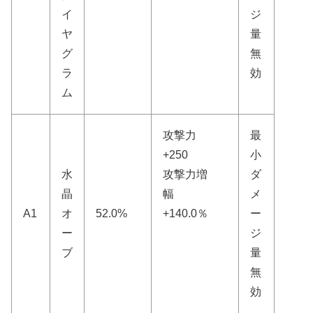
イ
ジ
ヤ
量
グ
無
ラ
効
ム
攻撃力
最
+250
小
水
攻撃力増
ダ
晶
幅
メ
A1
オ
52.0%
+140.0％
ー
ー
ジ
ブ
量
無
効