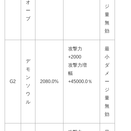
オ
ジ
ー
量
ブ
無
効
攻撃力
最
+2000
小
デ
攻撃力増
ダ
モ
幅
メ
ン
G2
2080.0%
+45000.0％
ー
ソ
ジ
ウ
量
ル
無
効