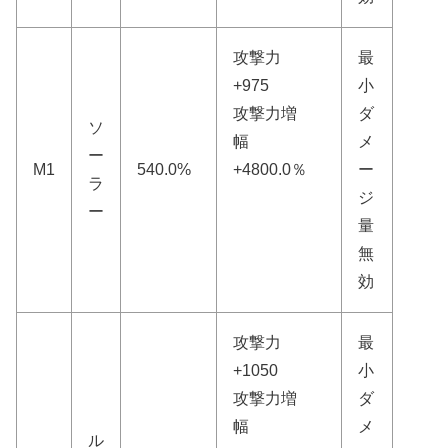
攻撃力
最
+975
小
攻撃力増
ダ
ソ
幅
メ
ー
M1
540.0%
+4800.0％
ー
ラ
ジ
ー
量
無
効
攻撃力
最
+1050
小
攻撃力増
ダ
幅
メ
ル