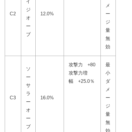
イ
メ
ジ
C2
12.0%
ー
オ
ジ
ー
量
ブ
無
効
攻撃力 +80
最
ソ
攻撃力増
小
ー
幅 +25.0％
ダ
サ
メ
ラ
C3
16.0%
ー
ー
ジ
オ
量
ー
無
ブ
効