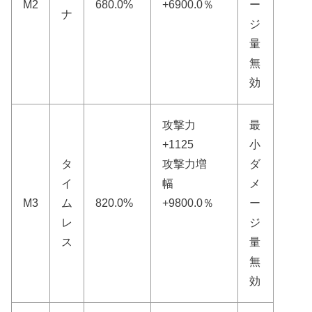
M2
680.0%
+6900.0％
ー
ナ
ジ
量
無
効
攻撃力
最
+1125
小
タ
攻撃力増
ダ
イ
幅
メ
M3
ム
820.0%
+9800.0％
ー
レ
ジ
ス
量
無
効