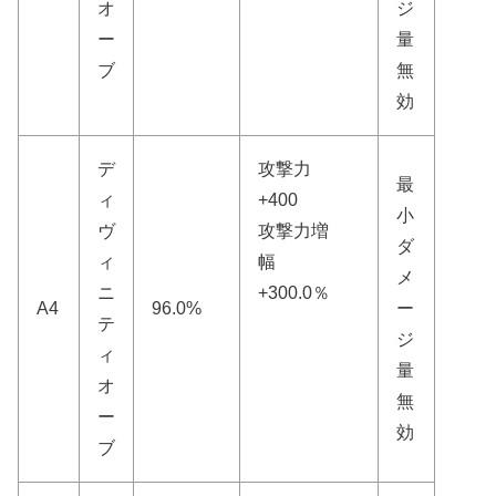
オ
ジ
ー
量
ブ
無
効
デ
攻撃力
最
ィ
+400
小
ヴ
攻撃力増
ダ
ィ
幅
メ
ニ
+300.0％
A4
96.0%
ー
テ
ジ
ィ
量
オ
無
ー
効
ブ