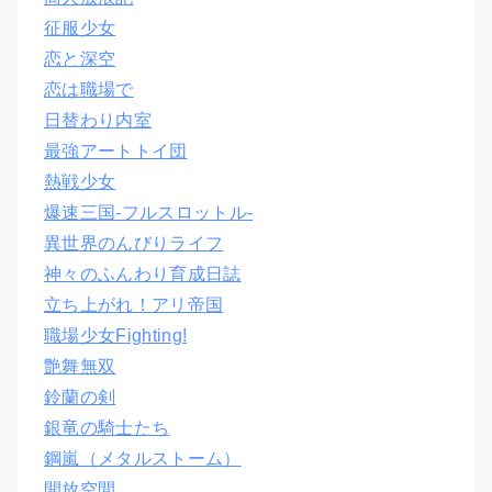
征服少女
恋と深空
恋は職場で
日替わり内室
最強アートトイ団
熱戦少女
爆速三国‐フルスロットル‐
異世界のんびりライフ
神々のふんわり育成日誌
立ち上がれ！アリ帝国
職場少女Fighting!
艶舞無双
鈴蘭の剣
銀竜の騎士たち
鋼嵐（メタルストーム）
開放空間