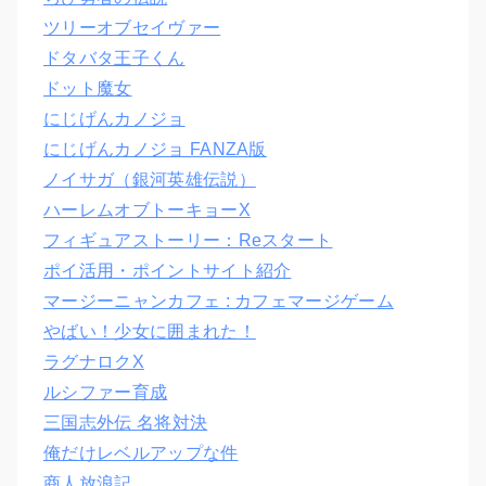
ツリーオブセイヴァー
ドタバタ王子くん
ドット魔女
にじげんカノジョ
にじげんカノジョ FANZA版
ノイサガ（銀河英雄伝説）
ハーレムオブトーキョーX
フィギュアストーリー：Reスタート
ポイ活用・ポイントサイト紹介
マージーニャンカフェ : カフェマージゲーム
やばい！少女に囲まれた！
ラグナロクX
ルシファー育成
三国志外伝 名将対決
俺だけレベルアップな件
商人放浪記