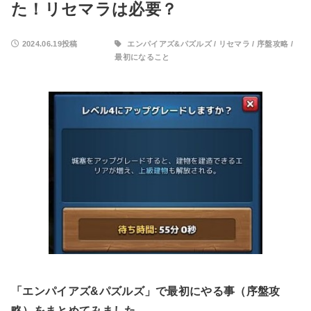
た！リセマラは必要？
2024.06.19投稿
エンパイアズ&パズルズ
/
リセマラ
/
序盤攻略
/
最初になること
「エンパイアズ&パズルズ」で最初にやる事（序盤攻
略）をまとめてみました。