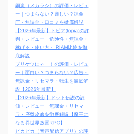
鋼嵐（メカラシ）の評価・レビュ
ー｜つまらない？難しい？課金
圧・無課金・口コミを徹底解説
【2026年最新】トピア(topia)の評
判・レビュー｜危険性・無課金・
稼げる・使い方・IRIAM比較を徹
底解説
プリケツにゃー！の評価・レビュ
ー｜面白い？つまらない？広告・
無課金・リセマラ・転生を徹底解
説【2026年最新】
【2026年最新】ドット伝説の評
価・レビュー｜無課金・リセマ
ラ・序盤攻略を徹底解説【魔王に
なる異世界放置RPG】
ピカピカ（音声配信アプリ）の評