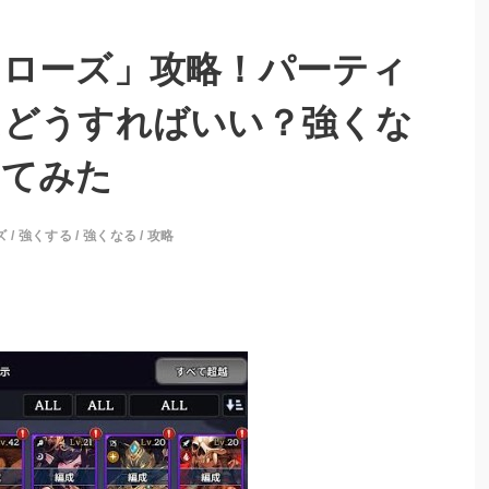
ーローズ」攻略！パーティ
はどうすればいい？強くな
してみた
ズ
/
強くする
/
強くなる
/
攻略