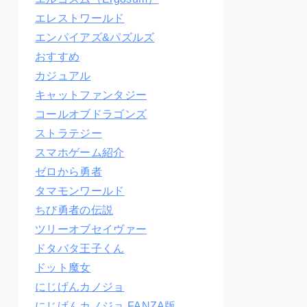
エレストワールド
エンパイアズ&パズルズ
おすすめ
カジュアル
キャットファンタジー
コールオブドラゴンズ
ストラテジー
スマホゲーム紹介
ゼロから勇者
タマモンワールド
ちび勇者の伝説
ツリーオブセイヴァー
ドタバタ王子くん
ドット魔女
にじげんカノジョ
にじげんカノジョ FANZA版