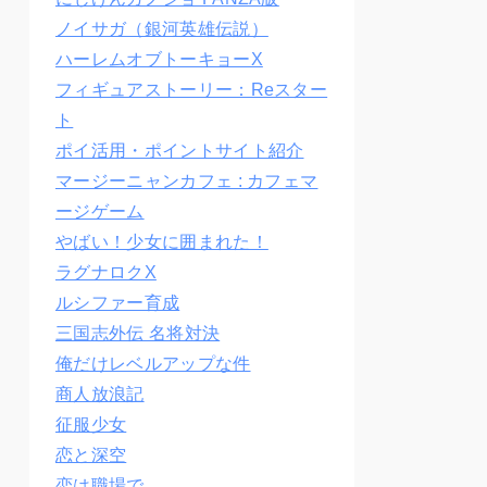
ノイサガ（銀河英雄伝説）
ハーレムオブトーキョーX
フィギュアストーリー：Reスター
ト
ポイ活用・ポイントサイト紹介
マージーニャンカフェ : カフェマ
ージゲーム
やばい！少女に囲まれた！
ラグナロクX
ルシファー育成
三国志外伝 名将対決
俺だけレベルアップな件
商人放浪記
征服少女
恋と深空
恋は職場で