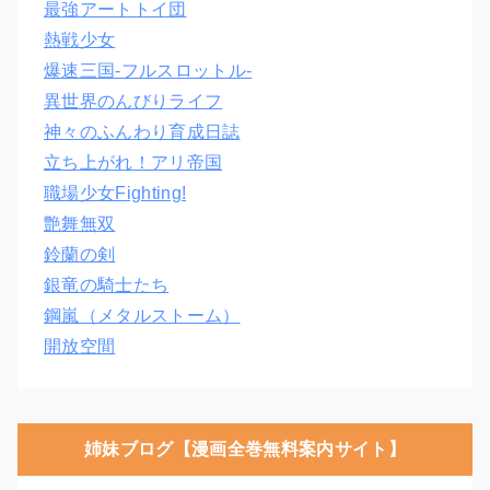
最強アートトイ団
熱戦少女
爆速三国‐フルスロットル‐
異世界のんびりライフ
神々のふんわり育成日誌
立ち上がれ！アリ帝国
職場少女Fighting!
艶舞無双
鈴蘭の剣
銀竜の騎士たち
鋼嵐（メタルストーム）
開放空間
姉妹ブログ【漫画全巻無料案内サイト】