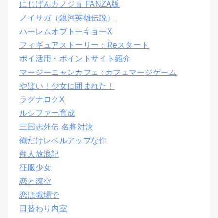
にじげんカノジョ FANZA版
ノイサガ（銀河英雄伝説）
ハーレムオブトーキョーX
フィギュアストーリー：Reスタート
ポイ活用・ポイントサイト紹介
マージーニャンカフェ : カフェマージゲーム
やばい！少女に囲まれた！
ラグナロクX
ルシファー育成
三国志外伝 名将対決
俺だけレベルアップな件
商人放浪記
征服少女
恋と深空
恋は職場で
日替わり内室