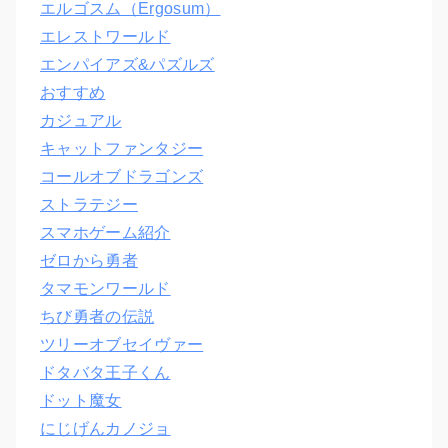
エルゴスム（Ergosum）
エレストワールド
エンパイアズ&パズルズ
おすすめ
カジュアル
キャットファンタジー
コールオブドラゴンズ
ストラテジー
スマホゲーム紹介
ゼロから勇者
タマモンワールド
ちび勇者の伝説
ツリーオブセイヴァー
ドタバタ王子くん
ドット魔女
にじげんカノジョ