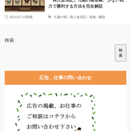
「商人放浪記」九龍の城攻略、少ない戦
力で勝利する方法を完全解説
2024.07.18投稿
九龍の城
/
商人放浪記
/
攻略
/
解説
検索
検
索
広告、仕事の問い合わせ