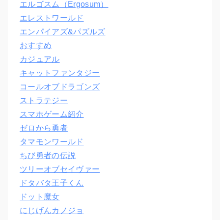
エルゴスム（Ergosum）
エレストワールド
エンパイアズ&パズルズ
おすすめ
カジュアル
キャットファンタジー
コールオブドラゴンズ
ストラテジー
スマホゲーム紹介
ゼロから勇者
タマモンワールド
ちび勇者の伝説
ツリーオブセイヴァー
ドタバタ王子くん
ドット魔女
にじげんカノジョ