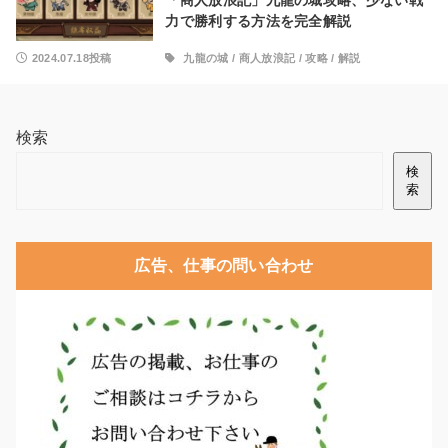
「商人放浪記」九龍の城攻略、少ない戦
力で勝利する方法を完全解説
2024.07.18投稿
九龍の城
/
商人放浪記
/
攻略
/
解説
検索
検
索
広告、仕事の問い合わせ