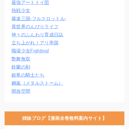
最強アートトイ団
熱戦少女
爆速三国‐フルスロットル‐
異世界のんびりライフ
神々のふんわり育成日誌
立ち上がれ！アリ帝国
職場少女Fighting!
艶舞無双
鈴蘭の剣
銀竜の騎士たち
鋼嵐（メタルストーム）
開放空間
姉妹ブログ【漫画全巻無料案内サイト】