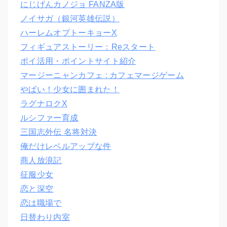
にじげんカノジョ FANZA版
ノイサガ（銀河英雄伝説）
ハーレムオブトーキョーX
フィギュアストーリー：Reスタート
ポイ活用・ポイントサイト紹介
マージーニャンカフェ : カフェマージゲーム
やばい！少女に囲まれた！
ラグナロクX
ルシファー育成
三国志外伝 名将対決
俺だけレベルアップな件
商人放浪記
征服少女
恋と深空
恋は職場で
日替わり内室