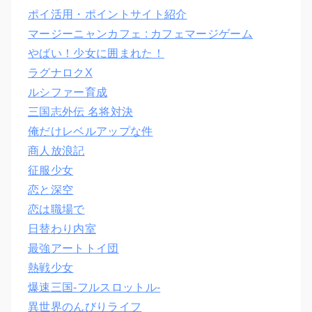
ポイ活用・ポイントサイト紹介
マージーニャンカフェ : カフェマージゲーム
やばい！少女に囲まれた！
ラグナロクX
ルシファー育成
三国志外伝 名将対決
俺だけレベルアップな件
商人放浪記
征服少女
恋と深空
恋は職場で
日替わり内室
最強アートトイ団
熱戦少女
爆速三国‐フルスロットル‐
異世界のんびりライフ