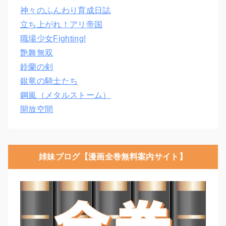
神々のふんわり育成日誌
立ち上がれ！アリ帝国
職場少女Fighting!
艶舞無双
鈴蘭の剣
銀竜の騎士たち
鋼嵐（メタルストーム）
開放空間
姉妹ブログ【漫画全巻無料案内サイト】