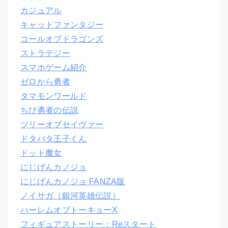
カジュアル
キャットファンタジー
コールオブドラゴンズ
ストラテジー
スマホゲーム紹介
ゼロから勇者
タマモンワールド
ちび勇者の伝説
ツリーオブセイヴァー
ドタバタ王子くん
ドット魔女
にじげんカノジョ
にじげんカノジョ FANZA版
ノイサガ（銀河英雄伝説）
ハーレムオブトーキョーX
フィギュアストーリー：Reスタート