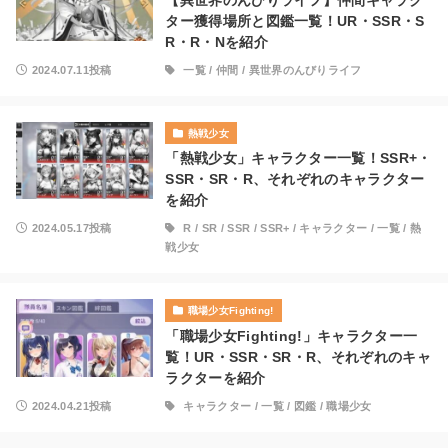
【異世界のんびりライフ】仲間キャラク
ター獲得場所と図鑑一覧！UR・SSR・S
R・R・Nを紹介
2024.07.11投稿
一覧
/
仲間
/
異世界のんびりライフ
熱戦少女
「熱戦少女」キャラクター一覧！SSR+・
SSR・SR・R、それぞれのキャラクター
を紹介
2024.05.17投稿
R
/
SR
/
SSR
/
SSR+
/
キャラクター
/
一覧
/
熱
戦少女
職場少女Fighting!
「職場少女Fighting!」キャラクター一
覧！UR・SSR・SR・R、それぞれのキャ
ラクターを紹介
2024.04.21投稿
キャラクター
/
一覧
/
図鑑
/
職場少女