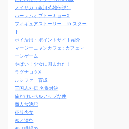
ノイサガ（銀河英雄伝説）
ハーレムオブトーキョーX
フィギュアストーリー：Reスター
ト
ポイ活用・ポイントサイト紹介
マージーニャンカフェ : カフェマ
ージゲーム
やばい！少女に囲まれた！
ラグナロクX
ルシファー育成
三国志外伝 名将対決
俺だけレベルアップな件
商人放浪記
征服少女
恋と深空
恋は職場で