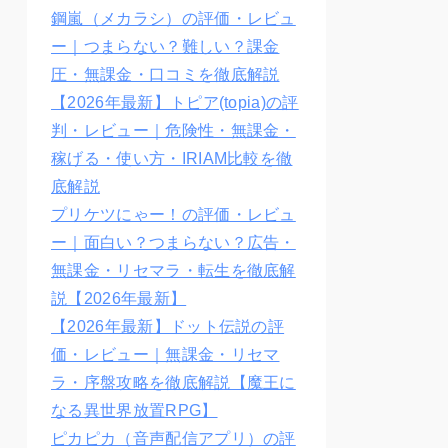
鋼嵐（メカラシ）の評価・レビュ
ー｜つまらない？難しい？課金
圧・無課金・口コミを徹底解説
【2026年最新】トピア(topia)の評
判・レビュー｜危険性・無課金・
稼げる・使い方・IRIAM比較を徹
底解説
プリケツにゃー！の評価・レビュ
ー｜面白い？つまらない？広告・
無課金・リセマラ・転生を徹底解
説【2026年最新】
【2026年最新】ドット伝説の評
価・レビュー｜無課金・リセマ
ラ・序盤攻略を徹底解説【魔王に
なる異世界放置RPG】
ピカピカ（音声配信アプリ）の評