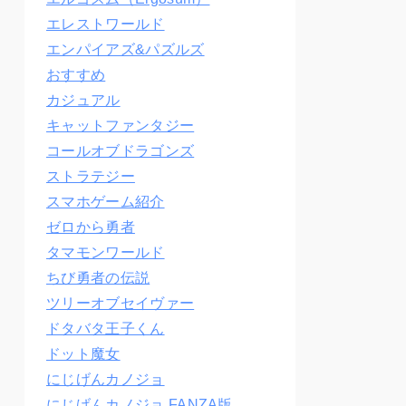
エレストワールド
エンパイアズ&パズルズ
おすすめ
カジュアル
キャットファンタジー
コールオブドラゴンズ
ストラテジー
スマホゲーム紹介
ゼロから勇者
タマモンワールド
ちび勇者の伝説
ツリーオブセイヴァー
ドタバタ王子くん
ドット魔女
にじげんカノジョ
にじげんカノジョ FANZA版