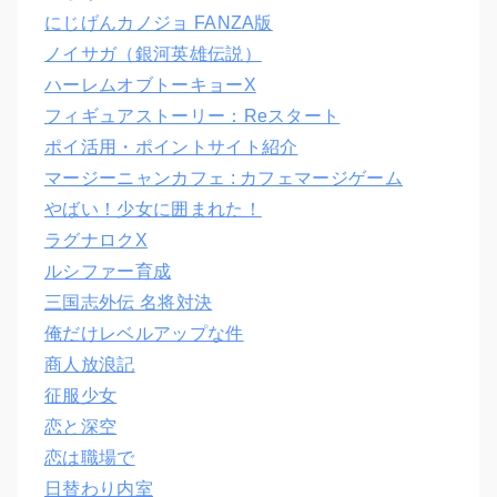
にじげんカノジョ FANZA版
ノイサガ（銀河英雄伝説）
ハーレムオブトーキョーX
フィギュアストーリー：Reスタート
ポイ活用・ポイントサイト紹介
マージーニャンカフェ : カフェマージゲーム
やばい！少女に囲まれた！
ラグナロクX
ルシファー育成
三国志外伝 名将対決
俺だけレベルアップな件
商人放浪記
征服少女
恋と深空
恋は職場で
日替わり内室