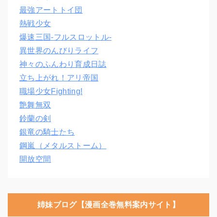
最強アートトイ団
熱戦少女
爆速三国‐フルスロットル‐
異世界のんびりライフ
神々のふんわり育成日誌
立ち上がれ！アリ帝国
職場少女Fighting!
艶舞無双
鈴蘭の剣
銀竜の騎士たち
鋼嵐（メタルストーム）
開放空間
姉妹ブログ【漫画全巻無料案内サイト】