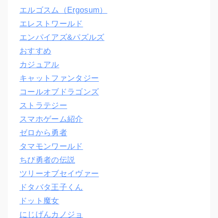
エルゴスム（Ergosum）
エレストワールド
エンパイアズ&パズルズ
おすすめ
カジュアル
キャットファンタジー
コールオブドラゴンズ
ストラテジー
スマホゲーム紹介
ゼロから勇者
タマモンワールド
ちび勇者の伝説
ツリーオブセイヴァー
ドタバタ王子くん
ドット魔女
にじげんカノジョ