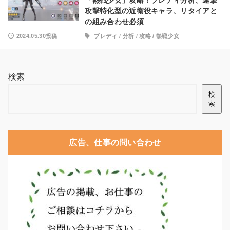
「熱戦少女」攻略！ブレディ分析、連撃
攻撃特化型の近衛役キャラ、リタイアと
の組み合わせ必須
2024.05.30投稿
ブレディ
/
分析
/
攻略
/
熱戦少女
検索
検
索
広告、仕事の問い合わせ