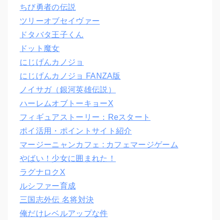
ちび勇者の伝説
ツリーオブセイヴァー
ドタバタ王子くん
ドット魔女
にじげんカノジョ
にじげんカノジョ FANZA版
ノイサガ（銀河英雄伝説）
ハーレムオブトーキョーX
フィギュアストーリー：Reスタート
ポイ活用・ポイントサイト紹介
マージーニャンカフェ : カフェマージゲーム
やばい！少女に囲まれた！
ラグナロクX
ルシファー育成
三国志外伝 名将対決
俺だけレベルアップな件