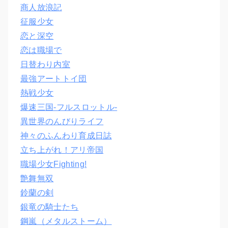
商人放浪記
征服少女
恋と深空
恋は職場で
日替わり内室
最強アートトイ団
熱戦少女
爆速三国‐フルスロットル‐
異世界のんびりライフ
神々のふんわり育成日誌
立ち上がれ！アリ帝国
職場少女Fighting!
艶舞無双
鈴蘭の剣
銀竜の騎士たち
鋼嵐（メタルストーム）