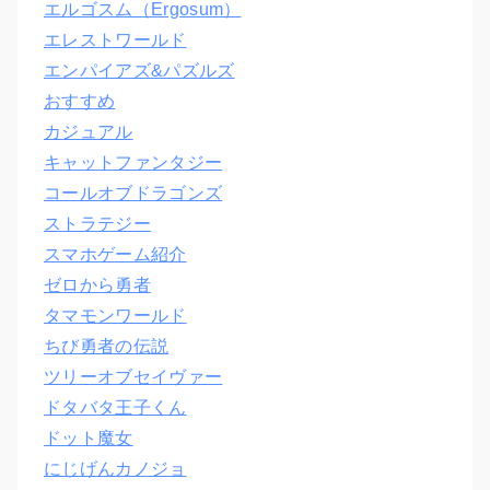
エルゴスム（Ergosum）
エレストワールド
エンパイアズ&パズルズ
おすすめ
カジュアル
キャットファンタジー
コールオブドラゴンズ
ストラテジー
スマホゲーム紹介
ゼロから勇者
タマモンワールド
ちび勇者の伝説
ツリーオブセイヴァー
ドタバタ王子くん
ドット魔女
にじげんカノジョ