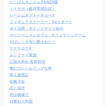
にじげんカノジョ FANZA版
ノイサガ（銀河英雄伝説）
ハーレムオブトーキョーX
フィギュアストーリー：Reスタート
ポイ活用・ポイントサイト紹介
マージーニャンカフェ : カフェマージゲーム
やばい！少女に囲まれた！
ラグナロクX
ルシファー育成
三国志外伝 名将対決
俺だけレベルアップな件
商人放浪記
征服少女
恋と深空
恋は職場で
日替わり内室