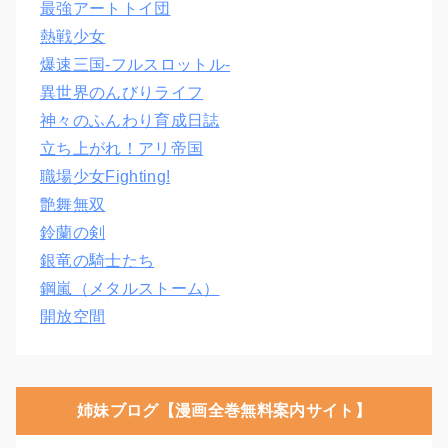
最強アートトイ団
熱戦少女
爆速三国‐フルスロットル‐
異世界のんびりライフ
神々のふんわり育成日誌
立ち上がれ！アリ帝国
職場少女Fighting!
艶舞無双
鈴蘭の剣
銀竜の騎士たち
鋼嵐（メタルストーム）
開放空間
姉妹ブログ【漫画全巻無料案内サイト】