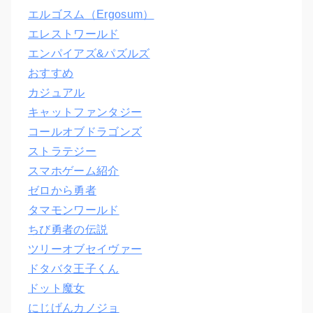
エルゴスム（Ergosum）
エレストワールド
エンパイアズ&パズルズ
おすすめ
カジュアル
キャットファンタジー
コールオブドラゴンズ
ストラテジー
スマホゲーム紹介
ゼロから勇者
タマモンワールド
ちび勇者の伝説
ツリーオブセイヴァー
ドタバタ王子くん
ドット魔女
にじげんカノジョ