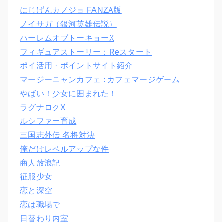
にじげんカノジョ FANZA版
ノイサガ（銀河英雄伝説）
ハーレムオブトーキョーX
フィギュアストーリー：Reスタート
ポイ活用・ポイントサイト紹介
マージーニャンカフェ : カフェマージゲーム
やばい！少女に囲まれた！
ラグナロクX
ルシファー育成
三国志外伝 名将対決
俺だけレベルアップな件
商人放浪記
征服少女
恋と深空
恋は職場で
日替わり内室