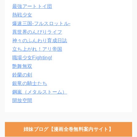
最強アートトイ団
熱戦少女
爆速三国‐フルスロットル‐
異世界のんびりライフ
神々のふんわり育成日誌
立ち上がれ！アリ帝国
職場少女Fighting!
艶舞無双
鈴蘭の剣
銀竜の騎士たち
鋼嵐（メタルストーム）
開放空間
姉妹ブログ【漫画全巻無料案内サイト】