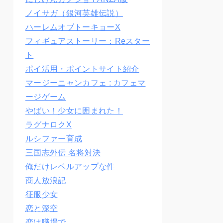
ノイサガ（銀河英雄伝説）
ハーレムオブトーキョーX
フィギュアストーリー：Reスター
ト
ポイ活用・ポイントサイト紹介
マージーニャンカフェ : カフェマ
ージゲーム
やばい！少女に囲まれた！
ラグナロクX
ルシファー育成
三国志外伝 名将対決
俺だけレベルアップな件
商人放浪記
征服少女
恋と深空
恋は職場で