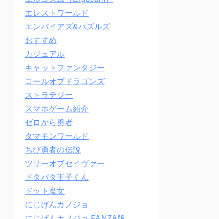
エレストワールド
エンパイアズ&パズルズ
おすすめ
カジュアル
キャットファンタジー
コールオブドラゴンズ
ストラテジー
スマホゲーム紹介
ゼロから勇者
タマモンワールド
ちび勇者の伝説
ツリーオブセイヴァー
ドタバタ王子くん
ドット魔女
にじげんカノジョ
にじげんカノジョ FANZA版