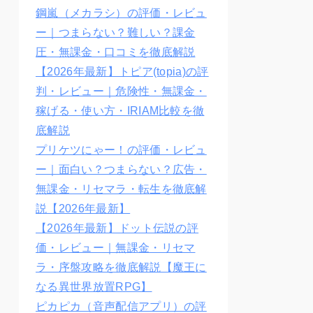
鋼嵐（メカラシ）の評価・レビュ
ー｜つまらない？難しい？課金
圧・無課金・口コミを徹底解説
【2026年最新】トピア(topia)の評
判・レビュー｜危険性・無課金・
稼げる・使い方・IRIAM比較を徹
底解説
プリケツにゃー！の評価・レビュ
ー｜面白い？つまらない？広告・
無課金・リセマラ・転生を徹底解
説【2026年最新】
【2026年最新】ドット伝説の評
価・レビュー｜無課金・リセマ
ラ・序盤攻略を徹底解説【魔王に
なる異世界放置RPG】
ピカピカ（音声配信アプリ）の評