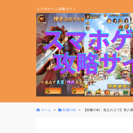
スマホゲーム攻略サイト
ホーム
鈴蘭の剣
【鈴蘭の剣：焦土の上で】第八