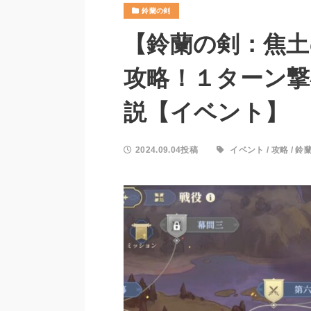
鈴蘭の剣
【鈴蘭の剣：焦土
攻略！１ターン撃
説【イベント】
2024.09.04投稿
イベント
/
攻略
/
鈴