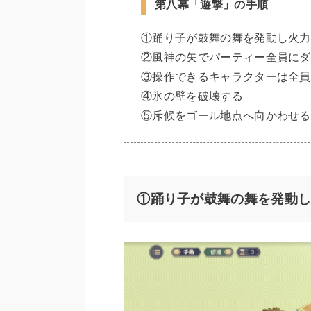
第八幕「遊撃」の手順
①踊り子が鼓舞の舞を発動し火力
②風神の矢でパーティー全員にダ
③操作できるキャラクターは全員
④氷の壁を破壊する
⑤斥候をゴール地点へ向かわせる
①踊り子が鼓舞の舞を発動