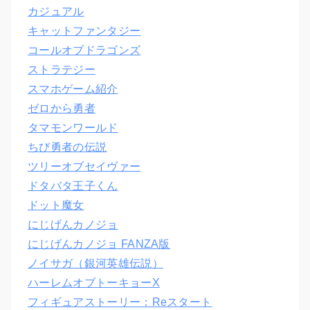
カジュアル
キャットファンタジー
コールオブドラゴンズ
ストラテジー
スマホゲーム紹介
ゼロから勇者
タマモンワールド
ちび勇者の伝説
ツリーオブセイヴァー
ドタバタ王子くん
ドット魔女
にじげんカノジョ
にじげんカノジョ FANZA版
ノイサガ（銀河英雄伝説）
ハーレムオブトーキョーX
フィギュアストーリー：Reスタート