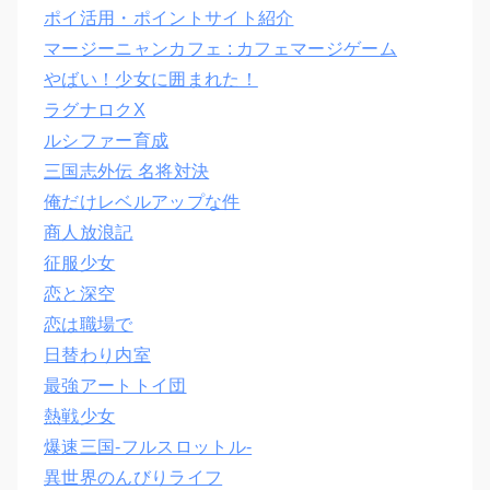
ポイ活用・ポイントサイト紹介
マージーニャンカフェ : カフェマージゲーム
やばい！少女に囲まれた！
ラグナロクX
ルシファー育成
三国志外伝 名将対決
俺だけレベルアップな件
商人放浪記
征服少女
恋と深空
恋は職場で
日替わり内室
最強アートトイ団
熱戦少女
爆速三国‐フルスロットル‐
異世界のんびりライフ