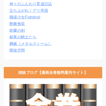
神々のふんわり育成日誌
立ち上がれ！アリ帝国
職場少女Fighting!
艶舞無双
鈴蘭の剣
銀竜の騎士たち
鋼嵐（メタルストーム）
開放空間
姉妹ブログ【漫画全巻無料案内サイト】