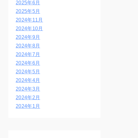
2025年6月
2025年5月
2024年11月
2024年10月
2024年9月
2024年8月
2024年7月
2024年6月
2024年5月
2024年4月
2024年3月
2024年2月
2024年1月