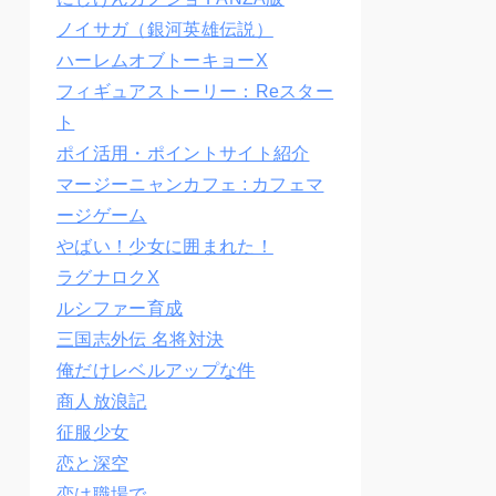
ノイサガ（銀河英雄伝説）
ハーレムオブトーキョーX
フィギュアストーリー：Reスター
ト
ポイ活用・ポイントサイト紹介
マージーニャンカフェ : カフェマ
ージゲーム
やばい！少女に囲まれた！
ラグナロクX
ルシファー育成
三国志外伝 名将対決
俺だけレベルアップな件
商人放浪記
征服少女
恋と深空
恋は職場で