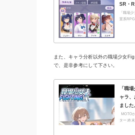
SR・
「職場少
置系RP
また、キャラ分析以外の職場少女Fig
で、是非参考にして下さい。
「職場
ャラ、
ました
MOTO
ター 終