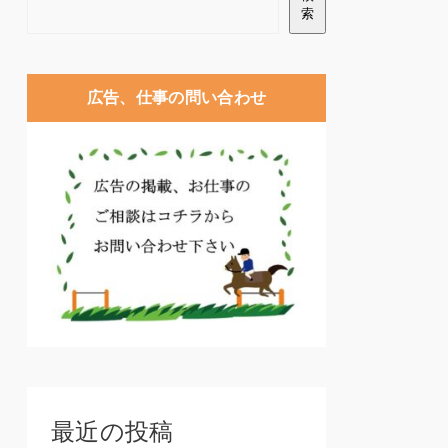
索
広告、仕事の問い合わせ
最近の投稿