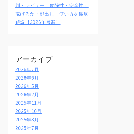
判・レビュー｜危険性・安全性・
稼げるか・顔出し・使い方を徹底
解説【2026年最新】
アーカイブ
2026年7月
2026年6月
2026年5月
2026年2月
2025年11月
2025年10月
2025年8月
2025年7月