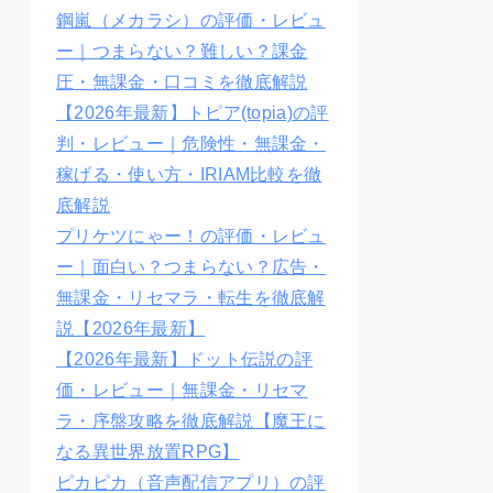
鋼嵐（メカラシ）の評価・レビュ
ー｜つまらない？難しい？課金
圧・無課金・口コミを徹底解説
【2026年最新】トピア(topia)の評
判・レビュー｜危険性・無課金・
稼げる・使い方・IRIAM比較を徹
底解説
プリケツにゃー！の評価・レビュ
ー｜面白い？つまらない？広告・
無課金・リセマラ・転生を徹底解
説【2026年最新】
【2026年最新】ドット伝説の評
価・レビュー｜無課金・リセマ
ラ・序盤攻略を徹底解説【魔王に
なる異世界放置RPG】
ピカピカ（音声配信アプリ）の評