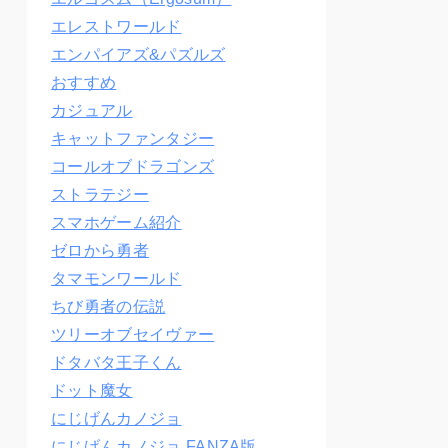
エレストワールド
エンパイアズ&パズルズ
おすすめ
カジュアル
キャットファンタジー
コールオブドラゴンズ
ストラテジー
スマホゲーム紹介
ゼロから勇者
タマモンワールド
ちび勇者の伝説
ツリーオブセイヴァー
ドタバタ王子くん
ドット魔女
にじげんカノジョ
にじげんカノジョ FANZA版