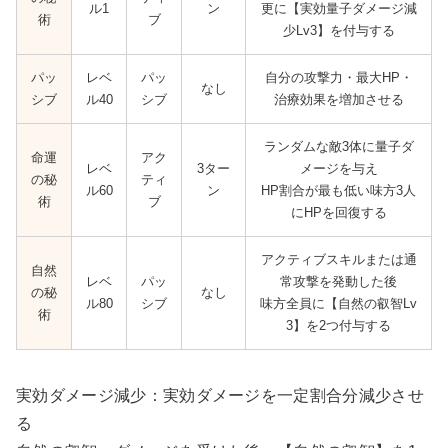
ル1
ン
更に【実効量子ダメージ減
術
ブ
少Lv3】を付与する
パッ
レベ
パッ
自分の攻撃力・最大HP・
なし
シブ
ル40
シブ
治療効果を増加させる
ランダムな敵3体に量子ダ
命運
アク
レベ
3ター
メージを与え
の秘
ティ
ル60
ン
HP割合が最も低い味方3人
術
ブ
にHPを回復する
アクティブスキルまたは通
自然
レベ
パッ
常攻撃を発動した後
の秘
なし
ル80
シブ
味方全員に【自然の叡智Lv
術
3】を2つ付与する
実効ダメージ減少：実効ダメージを一定割合分減少させ
る