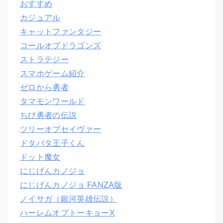
おすすめ
カジュアル
キャットファンタジー
コールオブドラゴンズ
ストラテジー
スマホゲーム紹介
ゼロから勇者
タマモンワールド
ちび勇者の伝説
ツリーオブセイヴァー
ドタバタ王子くん
ドット魔女
にじげんカノジョ
にじげんカノジョ FANZA版
ノイサガ（銀河英雄伝説）
ハーレムオブトーキョーX