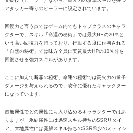
支援役（ヒーラー）ながら、高火力の攻撃スキルを持つ
アタッカー寄りのヒーラーに設定されています。
回復力と言う点ではゲーム内でもトップクラスのキャラ
クターで、スキル「命運の秘術」では最大HPの20％と
いう高い回復力を持っており、行動する度に付与される
「自然の秘術」では味方全員に実質最大HPの10％分を
回復させる強力スキルがあります。
ここに加えて断罪の秘術、命運の秘術では高火力の量子
ダメージを与えられるので、攻守に優れたキャラクター
になっています。
虚無属性でどの属性にも入り込めるキャラクターではあ
りますが、氷結属性には迅速スキル持ちのSSRリタイ
ア、大地属性には寛解スキル持ちのSSR希少のミティシ