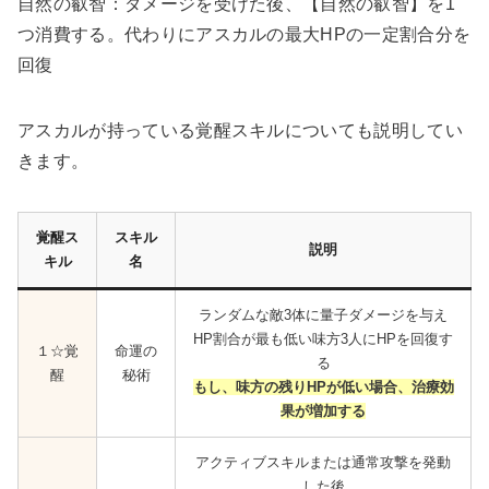
自然の叡智：ダメージを受けた後、【自然の叡智】を1
つ消費する。代わりにアスカルの最大HPの一定割合分を
回復
アスカルが持っている覚醒スキルについても説明してい
きます。
覚醒ス
スキル
説明
キル
名
ランダムな敵3体に量子ダメージを与え
HP割合が最も低い味方3人にHPを回復す
１☆覚
命運の
る
醒
秘術
もし、味方の残りHPが低い場合、治療効
果が増加する
アクティブスキルまたは通常攻撃を発動
した後