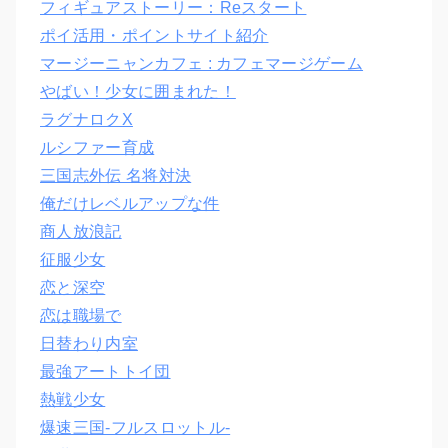
フィギュアストーリー：Reスタート
ポイ活用・ポイントサイト紹介
マージーニャンカフェ : カフェマージゲーム
やばい！少女に囲まれた！
ラグナロクX
ルシファー育成
三国志外伝 名将対決
俺だけレベルアップな件
商人放浪記
征服少女
恋と深空
恋は職場で
日替わり内室
最強アートトイ団
熱戦少女
爆速三国‐フルスロットル‐