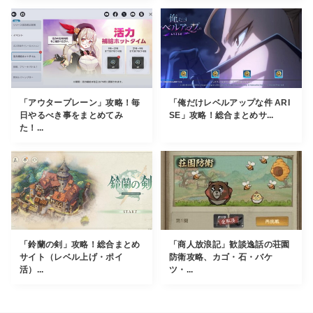
「アウタープレーン」攻略！毎
「俺だけレベルアップな件 ARI
日やるべき事をまとめてみ
SE」攻略！総合まとめサ...
た！...
「鈴蘭の剣」攻略！総合まとめ
「商人放浪記」歓談逸話の荘園
サイト（レベル上げ・ポイ
防衛攻略、カゴ・石・バケ
活）...
ツ・...