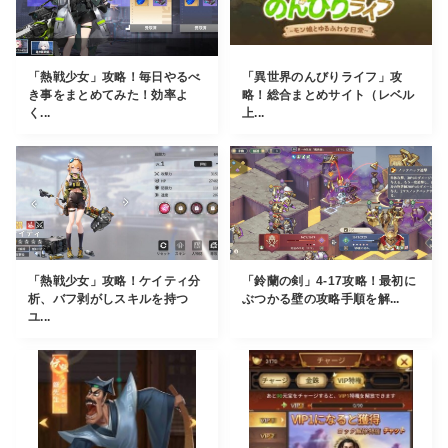
「熱戦少女」攻略！毎日やるべ
「異世界のんびりライフ」攻
き事をまとめてみた！効率よ
略！総合まとめサイト（レベル
く...
上...
「熱戦少女」攻略！ケイティ分
「鈴蘭の剣」4-17攻略！最初に
析、バフ剥がしスキルを持つ
ぶつかる壁の攻略手順を解...
ユ...