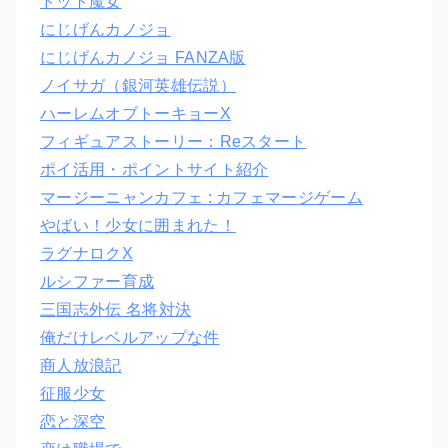
ドット魔女
にじげんカノジョ
にじげんカノジョ FANZA版
ノイサガ（銀河英雄伝説）
ハーレムオブトーキョーX
フィギュアストーリー：Reスタート
ポイ活用・ポイントサイト紹介
マージーニャンカフェ : カフェマージゲーム
やばい！少女に囲まれた！
ラグナロクX
ルシファー育成
三国志外伝 名将対決
俺だけレベルアップな件
商人放浪記
征服少女
恋と深空