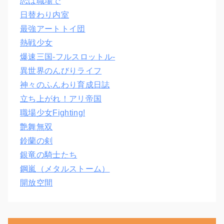
恋は職場で
日替わり内室
最強アートトイ団
熱戦少女
爆速三国‐フルスロットル‐
異世界のんびりライフ
神々のふんわり育成日誌
立ち上がれ！アリ帝国
職場少女Fighting!
艶舞無双
鈴蘭の剣
銀竜の騎士たち
鋼嵐（メタルストーム）
開放空間