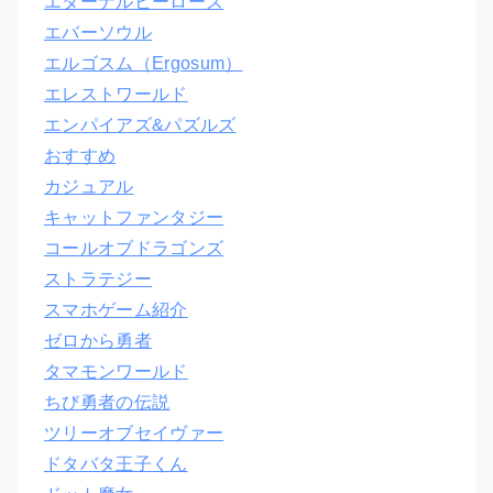
エターナルヒーローズ
エバーソウル
エルゴスム（Ergosum）
エレストワールド
エンパイアズ&パズルズ
おすすめ
カジュアル
キャットファンタジー
コールオブドラゴンズ
ストラテジー
スマホゲーム紹介
ゼロから勇者
タマモンワールド
ちび勇者の伝説
ツリーオブセイヴァー
ドタバタ王子くん