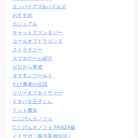
エンパイアズ&パズルズ
おすすめ
カジュアル
キャットファンタジー
コールオブドラゴンズ
ストラテジー
スマホゲーム紹介
ゼロから勇者
タマモンワールド
ちび勇者の伝説
ツリーオブセイヴァー
ドタバタ王子くん
ドット魔女
にじげんカノジョ
にじげんカノジョ FANZA版
ノイサガ（銀河英雄伝説）