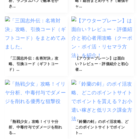
析、ランダムバフで敵軍をか
略！総合まとめサイト（最強キ
き...
ャ...
「三国志外伝：名将対決」攻
【アウタープレーン】は面白
略、引換コード（ギフトコー
い？レビュー・評価紹介と初心
ド）...
者...
「熱戦少女」攻略！イリヤ分
「鈴蘭の剣」のポイ活攻略、ど
析、中毒付与でダメージを削れ
このポイントサイトでポイン
る...
ト...