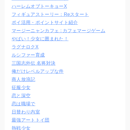
ハーレムオブトーキョーX
フィギュアストーリー：Reスタート
ポイ活用・ポイントサイト紹介
マージーニャンカフェ : カフェマージゲーム
やばい！少女に囲まれた！
ラグナロクX
ルシファー育成
三国志外伝 名将対決
俺だけレベルアップな件
商人放浪記
征服少女
恋と深空
恋は職場で
日替わり内室
最強アートトイ団
熱戦少女