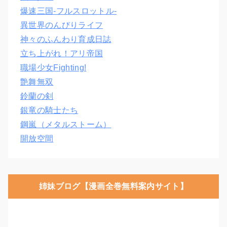
爆速三国‐フルスロットル‐
異世界のんびりライフ
神々のふんわり育成日誌
立ち上がれ！アリ帝国
職場少女Fighting!
艶舞無双
鈴蘭の剣
銀竜の騎士たち
鋼嵐（メタルストーム）
開放空間
姉妹ブログ【漫画全巻無料案内サイト】