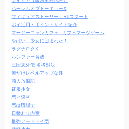
ノイサガ（銀河英雄伝説）
ハーレムオブトーキョーX
フィギュアストーリー：Reスタート
ポイ活用・ポイントサイト紹介
マージーニャンカフェ : カフェマージゲーム
やばい！少女に囲まれた！
ラグナロクX
ルシファー育成
三国志外伝 名将対決
俺だけレベルアップな件
商人放浪記
征服少女
恋と深空
恋は職場で
日替わり内室
最強アートトイ団