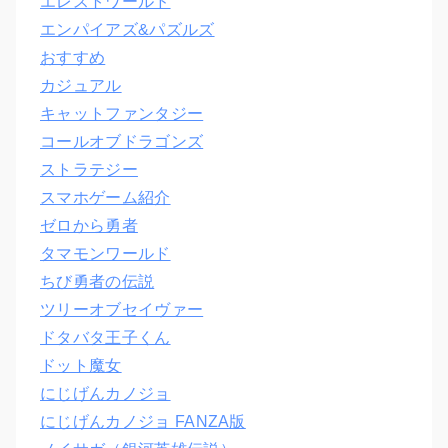
エレストワールド
エンパイアズ&パズルズ
おすすめ
カジュアル
キャットファンタジー
コールオブドラゴンズ
ストラテジー
スマホゲーム紹介
ゼロから勇者
タマモンワールド
ちび勇者の伝説
ツリーオブセイヴァー
ドタバタ王子くん
ドット魔女
にじげんカノジョ
にじげんカノジョ FANZA版