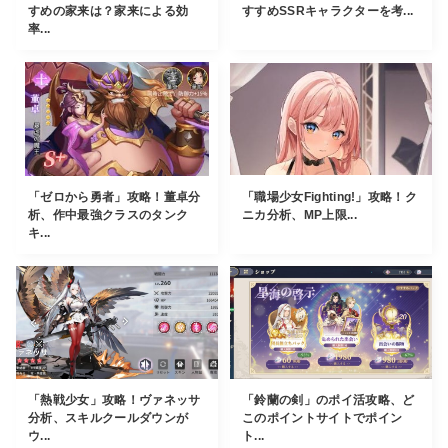
すめの家来は？家来による効
すすめSSRキャラクターを考...
率...
「ゼロから勇者」攻略！董卓分
「職場少女Fighting!」攻略！ク
析、作中最強クラスのタンク
ニカ分析、MP上限...
キ...
「熱戦少女」攻略！ヴァネッサ
「鈴蘭の剣」のポイ活攻略、ど
分析、スキルクールダウンが
このポイントサイトでポイン
ウ...
ト...