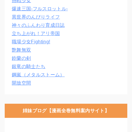
熱戦少女
爆速三国‐フルスロットル‐
異世界のんびりライフ
神々のふんわり育成日誌
立ち上がれ！アリ帝国
職場少女Fighting!
艶舞無双
鈴蘭の剣
銀竜の騎士たち
鋼嵐（メタルストーム）
開放空間
姉妹ブログ【漫画全巻無料案内サイト】