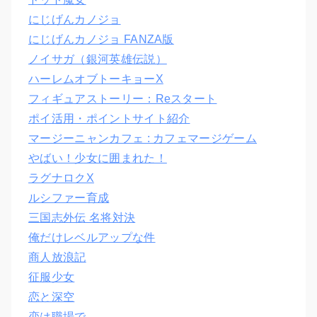
にじげんカノジョ
にじげんカノジョ FANZA版
ノイサガ（銀河英雄伝説）
ハーレムオブトーキョーX
フィギュアストーリー：Reスタート
ポイ活用・ポイントサイト紹介
マージーニャンカフェ : カフェマージゲーム
やばい！少女に囲まれた！
ラグナロクX
ルシファー育成
三国志外伝 名将対決
俺だけレベルアップな件
商人放浪記
征服少女
恋と深空
恋は職場で