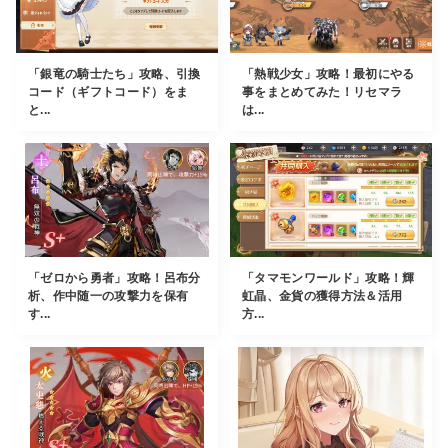
「銀竜の騎士たち」攻略、引換
「熱戦少女」攻略！最初にやる
コード（ギフトコード）をま
事をまとめてみた！リセマラ
と...
は...
「ゼロから勇者」攻略！呂布分
「タマモンワールド」攻略！輝
析、作中随一の攻撃力を保有
虹晶、金貨の獲得方法＆活用
す...
方...