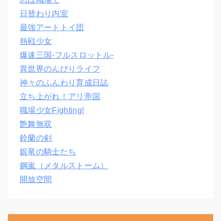
日替わり内室
最強アートトイ団
熱戦少女
爆速三国‐フルスロットル‐
異世界のんびりライフ
神々のふんわり育成日誌
立ち上がれ！アリ帝国
職場少女Fighting!
艶舞無双
鈴蘭の剣
銀竜の騎士たち
鋼嵐（メタルストーム）
開放空間