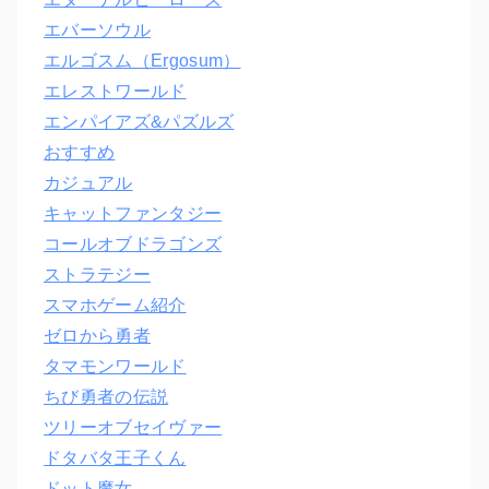
エバーソウル
エルゴスム（Ergosum）
エレストワールド
エンパイアズ&パズルズ
おすすめ
カジュアル
キャットファンタジー
コールオブドラゴンズ
ストラテジー
スマホゲーム紹介
ゼロから勇者
タマモンワールド
ちび勇者の伝説
ツリーオブセイヴァー
ドタバタ王子くん
ドット魔女