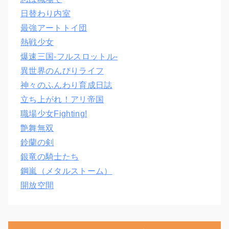
日替わり内室
最強アートトイ団
熱戦少女
爆速三国‐フルスロットル‐
異世界のんびりライフ
神々のふんわり育成日誌
立ち上がれ！アリ帝国
職場少女Fighting!
艶舞無双
鈴蘭の剣
銀竜の騎士たち
鋼嵐（メタルストーム）
開放空間