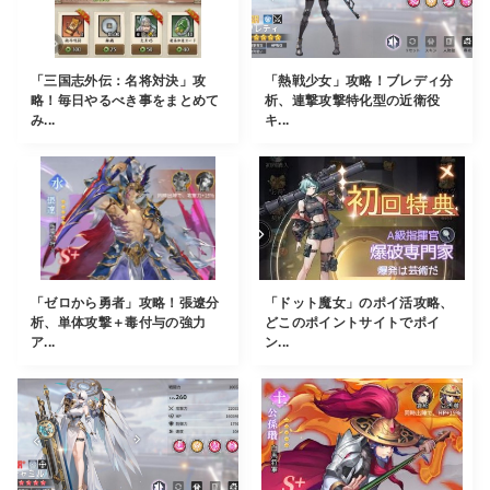
「三国志外伝：名将対決」攻
「熱戦少女」攻略！ブレディ分
略！毎日やるべき事をまとめて
析、連撃攻撃特化型の近衛役
み...
キ...
「ゼロから勇者」攻略！張遼分
「ドット魔女」のポイ活攻略、
析、単体攻撃＋毒付与の強力
どこのポイントサイトでポイ
ア...
ン...