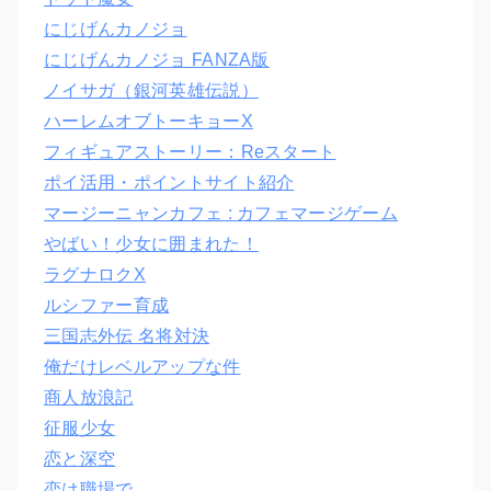
にじげんカノジョ
にじげんカノジョ FANZA版
ノイサガ（銀河英雄伝説）
ハーレムオブトーキョーX
フィギュアストーリー：Reスタート
ポイ活用・ポイントサイト紹介
マージーニャンカフェ : カフェマージゲーム
やばい！少女に囲まれた！
ラグナロクX
ルシファー育成
三国志外伝 名将対決
俺だけレベルアップな件
商人放浪記
征服少女
恋と深空
恋は職場で