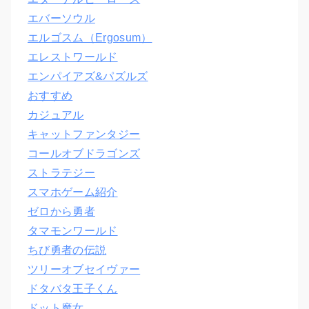
エバーソウル
エルゴスム（Ergosum）
エレストワールド
エンパイアズ&パズルズ
おすすめ
カジュアル
キャットファンタジー
コールオブドラゴンズ
ストラテジー
スマホゲーム紹介
ゼロから勇者
タマモンワールド
ちび勇者の伝説
ツリーオブセイヴァー
ドタバタ王子くん
ドット魔女