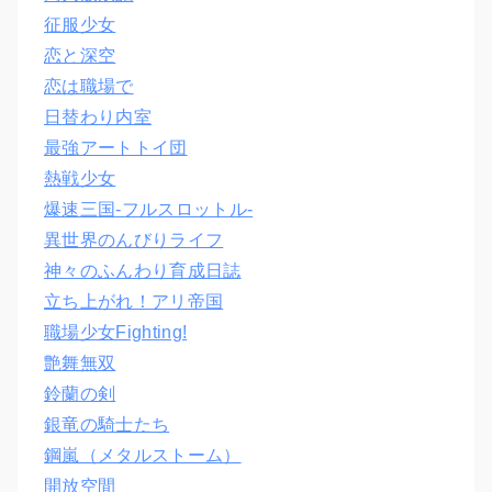
征服少女
恋と深空
恋は職場で
日替わり内室
最強アートトイ団
熱戦少女
爆速三国‐フルスロットル‐
異世界のんびりライフ
神々のふんわり育成日誌
立ち上がれ！アリ帝国
職場少女Fighting!
艶舞無双
鈴蘭の剣
銀竜の騎士たち
鋼嵐（メタルストーム）
開放空間