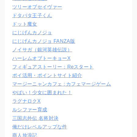
ツリーオブセイヴァー
ドタバタ王子くん
ドット魔女
にじげんカノジョ
にじげんカノジョ FANZA版
ノイサガ（銀河英雄伝説）
ハーレムオブトーキョーX
フィギュアストーリー：Reスタート
ポイ活用・ポイントサイト紹介
マージーニャンカフェ : カフェマージゲーム
やばい！少女に囲まれた！
ラグナロクX
ルシファー育成
三国志外伝 名将対決
俺だけレベルアップな件
商人放浪記